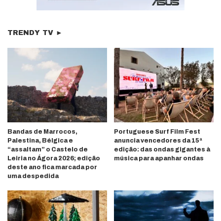
TRENDY TV ►
Bandas de Marrocos,
Portuguese Surf Film Fest
Palestina, Bélgica e
anuncia vencedores da 15ª
“assaltam” o Castelo de
edição: das ondas gigantes à
Leiria no Ágora 2026; edição
música para apanhar ondas
deste ano fica marcada por
uma despedida