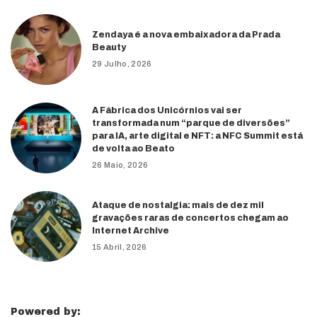
Zendaya é a nova embaixadora da Prada
Beauty
29 Julho, 2026
A Fábrica dos Unicórnios vai ser
transformada num “parque de diversões”
para IA, arte digital e NFT: a NFC Summit está
de volta ao Beato
26 Maio, 2026
Ataque de nostalgia: mais de dez mil
gravações raras de concertos chegam ao
Internet Archive
15 Abril, 2026
Powered by: