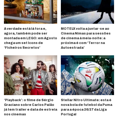
A verdade está lá fora e,
MOTELX volta a juntar-se ao
agora, também pode ser
Cinema Nimas para sessões
montada em LEGO: em Agosto
de cinema à meia-noite: a
chega um set Icons de
próxima é com ‘Terror na
‘Ficheiros Secretos’
Autoestrada’
‘Playback’: o filme de Sérgio
Stellar Nitro Ultimate: esta é
Graciano sobre Carlos Paião
nova bola de futebol da Puma
já tem trailer e data de estreia
para a época 26/27 da Liga
nos cinemas
Portugal