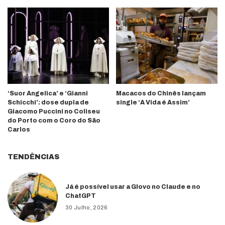
‘Suor Angelica’ e ‘Gianni
Macacos do Chinês lançam
Schicchi’: dose dupla de
single ‘A Vida é Assim’
Giacomo Puccini no Coliseu
do Porto com o Coro do São
Carlos
TENDÊNCIAS
Já é possível usar a Glovo no Claude e no
ChatGPT
30 Julho, 2026