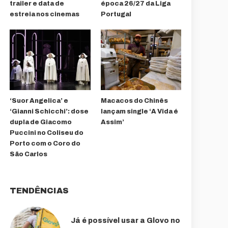
trailer e data de
época 26/27 da Liga
estreia nos cinemas
Portugal
‘Suor Angelica’ e
Macacos do Chinês
‘Gianni Schicchi’: dose
lançam single ‘A Vida é
dupla de Giacomo
Assim’
Puccini no Coliseu do
Porto com o Coro do
São Carlos
TENDÊNCIAS
Já é possível usar a Glovo no