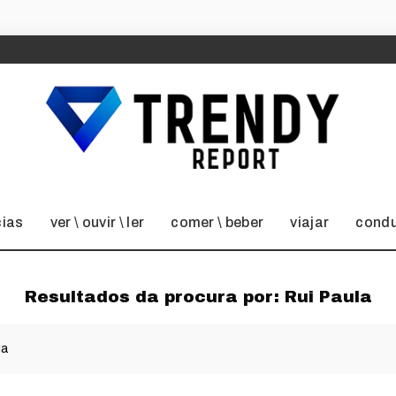
cias
ver \ ouvir \ ler
comer \ beber
viajar
condu
Resultados da procura por:
Rui Paula