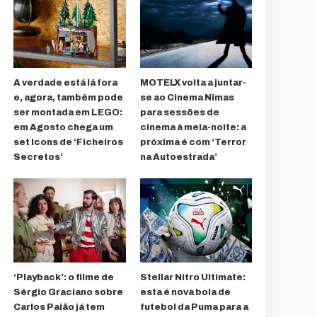
A verdade está lá fora
MOTELX volta a juntar-
e, agora, também pode
se ao Cinema Nimas
ser montada em LEGO:
para sessões de
em Agosto chega um
cinema à meia-noite: a
set Icons de ‘Ficheiros
próxima é com ‘Terror
Secretos’
na Autoestrada’
‘Playback’: o filme de
Stellar Nitro Ultimate:
Sérgio Graciano sobre
esta é nova bola de
Carlos Paião já tem
futebol da Puma para a