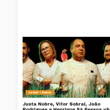
comer \ beber
Justa Nobre, Vítor Sobral, João
Rodrigues e Henrique Sá Pessoa vã