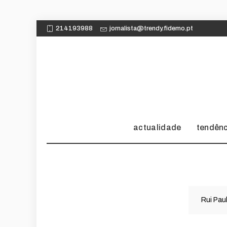
214193988
jornalista@trendy.fidemo.pt
actualidade
tendên