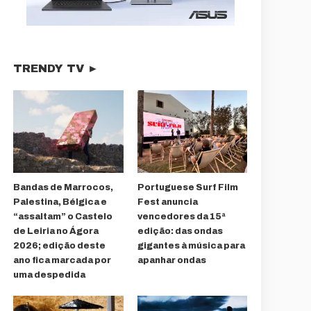
TRENDY TV ►
Bandas de Marrocos,
Portuguese Surf Film
Palestina, Bélgica e
Fest anuncia
“assaltam” o Castelo
vencedores da 15ª
de Leiria no Ágora
edição: das ondas
2026; edição deste
gigantes à música para
ano fica marcada por
apanhar ondas
uma despedida