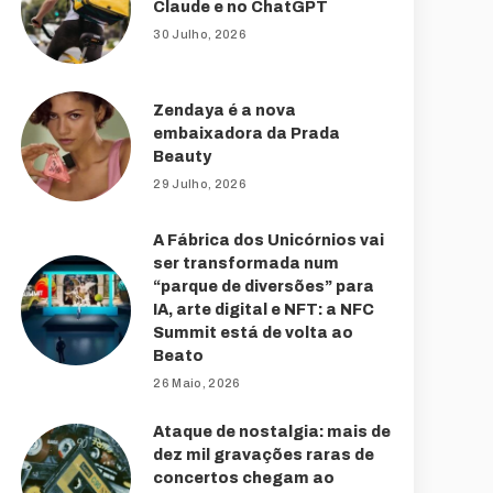
Claude e no ChatGPT
30 Julho, 2026
Zendaya é a nova
embaixadora da Prada
Beauty
29 Julho, 2026
A Fábrica dos Unicórnios vai
ser transformada num
“parque de diversões” para
IA, arte digital e NFT: a NFC
Summit está de volta ao
Beato
26 Maio, 2026
Ataque de nostalgia: mais de
dez mil gravações raras de
concertos chegam ao