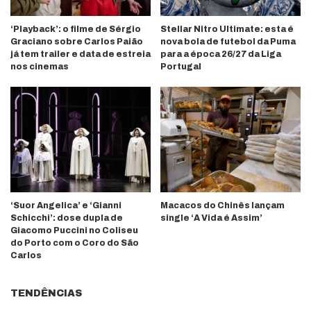
‘Playback’: o filme de Sérgio
Stellar Nitro Ultimate: esta é
Graciano sobre Carlos Paião
nova bola de futebol da Puma
já tem trailer e data de estreia
para a época 26/27 da Liga
nos cinemas
Portugal
‘Suor Angelica’ e ‘Gianni
Macacos do Chinês lançam
Schicchi’: dose dupla de
single ‘A Vida é Assim’
Giacomo Puccini no Coliseu
do Porto com o Coro do São
Carlos
TENDÊNCIAS