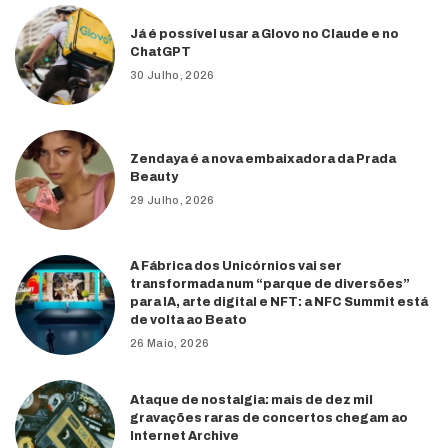
Já é possível usar a Glovo no Claude e no
ChatGPT
30 Julho, 2026
Zendaya é a nova embaixadora da Prada
Beauty
29 Julho, 2026
A Fábrica dos Unicórnios vai ser
transformada num “parque de diversões”
para IA, arte digital e NFT: a NFC Summit está
de volta ao Beato
26 Maio, 2026
Ataque de nostalgia: mais de dez mil
gravações raras de concertos chegam ao
Internet Archive