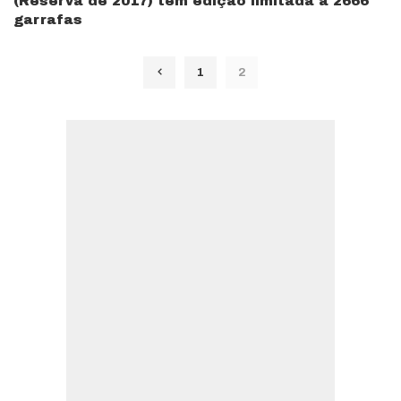
(Reserva de 2017) tem edição limitada a 2666
garrafas
1
2