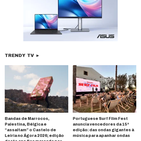
TRENDY TV ►
Bandas de Marrocos,
Portuguese Surf Film Fest
Palestina, Bélgica e
anuncia vencedores da 15ª
“assaltam” o Castelo de
edição: das ondas gigantes à
Leiria no Ágora 2026; edição
música para apanhar ondas