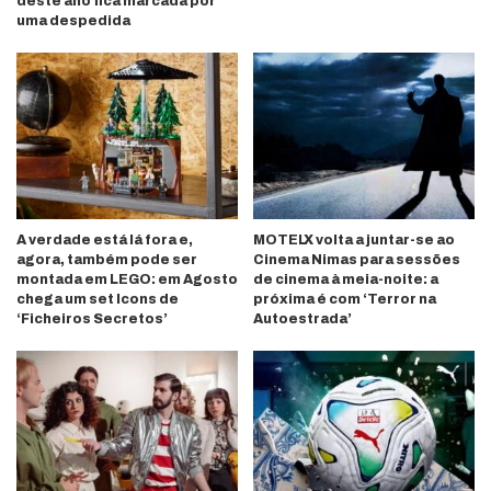
deste ano fica marcada por
uma despedida
A verdade está lá fora e,
MOTELX volta a juntar-se ao
agora, também pode ser
Cinema Nimas para sessões
montada em LEGO: em Agosto
de cinema à meia-noite: a
chega um set Icons de
próxima é com ‘Terror na
‘Ficheiros Secretos’
Autoestrada’