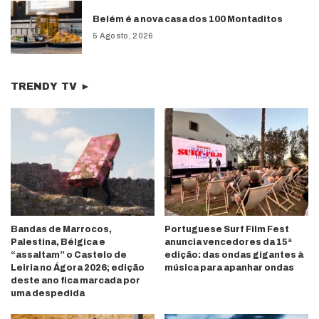
Belém é a nova casa dos 100 Montaditos
5 Agosto, 2026
TRENDY TV ►
Bandas de Marrocos,
Portuguese Surf Film Fest
Palestina, Bélgica e
anuncia vencedores da 15ª
“assaltam” o Castelo de
edição: das ondas gigantes à
Leiria no Ágora 2026; edição
música para apanhar ondas
deste ano fica marcada por
uma despedida