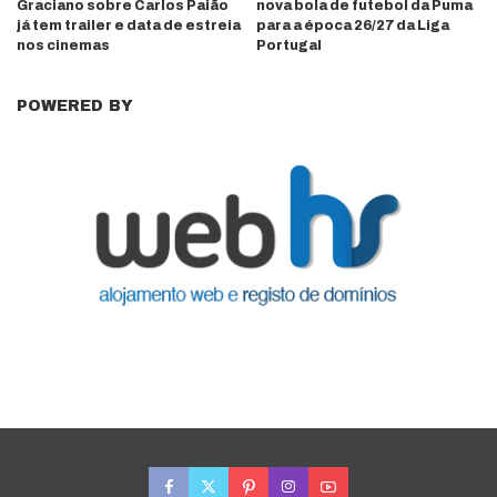
Graciano sobre Carlos Paião
nova bola de futebol da Puma
já tem trailer e data de estreia
para a época 26/27 da Liga
nos cinemas
Portugal
POWERED BY