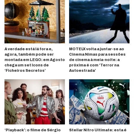
A verdade está lá fora e,
MOTELX volta a juntar-se ao
agora, também pode ser
Cinema Nimas para sessões
montada em LEGO: em Agosto
de cinema à meia-noite: a
chega um set Icons de
próxima é com ‘Terror na
‘Ficheiros Secretos’
Autoestrada’
‘Playback’: o filme de Sérgio
Stellar Nitro Ultimate: esta é