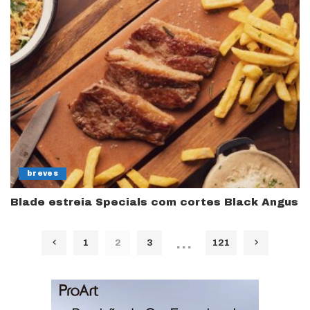
breves
Blade estreia Specials com cortes Black Angus
…
1
2
3
121