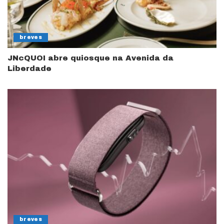
breves
JNcQUOI abre quiosque na Avenida da
Liberdade
breves