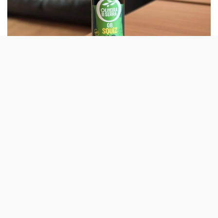
A
Oliveira da Serra
apresentou o QB Squiz (redução de
‘squeeze’, palavra que significa ‘apertar” em inglês), um
novo azeite virgem extra numa embalagem que é uma
bisnaga. Com este lançamento, a marca torna-se a
«primeira em Portugal a disponibilizar azeite neste
formato».
O QB Squiz vem numa embalagem de 500 ml e aposta
numa utilização «mais prática e precisa», já que a marca
diz que, desta forma, é possível «controlar melhor a