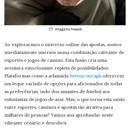
Image by freepik
Ao explorarmos o universo
online
das apostas, somos
imediatamente imersos numa combinação cativante de
esportes
e jogos de
cassino
. Esta fusão cria uma
aventura emocionante repleta de possibilidades.
Plataformas como a aclamada
betway mz apk
oferecem
um leque variado de opções para aficionados de todas
as preferências, indo dos amantes de futebol aos
entusiastas de jogos de azar. Mas, o que torna esta união
entre
esportes
,
cassinos
e apostas tão
atrativa
para
milhares de pessoas? Vamos nos aprofundar neste
vibrante cenário e descobrir.