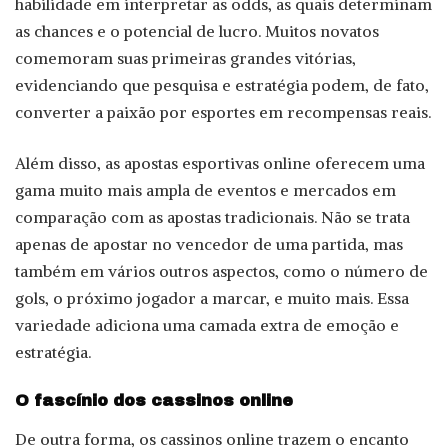
habilidade em interpretar as odds, as quais determinam
as chances e o potencial de lucro. Muitos novatos
comemoram suas primeiras grandes vitórias,
evidenciando que pesquisa e estratégia podem, de fato,
converter a paixão por esportes em recompensas reais.
Além disso, as apostas esportivas online oferecem uma
gama muito mais ampla de eventos e mercados em
comparação com as apostas tradicionais. Não se trata
apenas de apostar no vencedor de uma partida, mas
também em vários outros aspectos, como o número de
gols, o próximo jogador a marcar, e muito mais. Essa
variedade adiciona uma camada extra de emoção e
estratégia.
O fascínio dos cassinos online
De outra forma, os cassinos online trazem o encanto