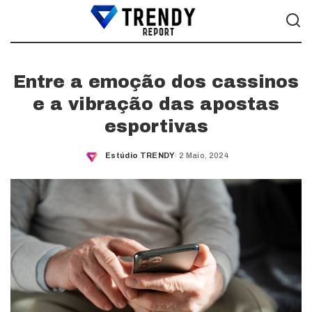
Entre a emoção dos cassinos
e a vibração das apostas
esportivas
Estúdio TRENDY
2 Maio, 2024
Posted
by