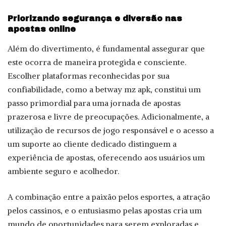
Priorizando segurança e diversão nas
apostas online
Além do divertimento, é fundamental assegurar que
este ocorra de maneira protegida e consciente.
Escolher plataformas reconhecidas por sua
confiabilidade, como a betway mz apk, constitui um
passo primordial para uma jornada de apostas
prazerosa e livre de preocupações. Adicionalmente, a
utilização de recursos de jogo responsável e o acesso a
um suporte ao cliente dedicado distinguem a
experiência de apostas, oferecendo aos usuários um
ambiente seguro e acolhedor.
A combinação entre a paixão pelos esportes, a atração
pelos cassinos, e o entusiasmo pelas apostas cria um
mundo de oportunidades para serem exploradas e