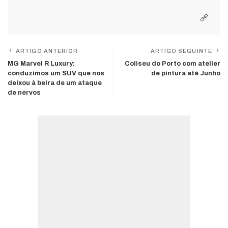
ARTIGO ANTERIOR
ARTIGO SEGUINTE
MG Marvel R Luxury:
Coliseu do Porto com atelier
conduzimos um SUV que nos
de pintura até Junho
deixou à beira de um ataque
de nervos