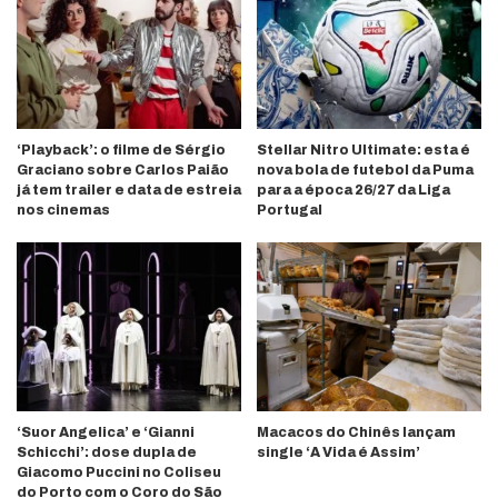
‘Playback’: o filme de Sérgio
Stellar Nitro Ultimate: esta é
Graciano sobre Carlos Paião
nova bola de futebol da Puma
já tem trailer e data de estreia
para a época 26/27 da Liga
nos cinemas
Portugal
‘Suor Angelica’ e ‘Gianni
Macacos do Chinês lançam
Schicchi’: dose dupla de
single ‘A Vida é Assim’
Giacomo Puccini no Coliseu
do Porto com o Coro do São