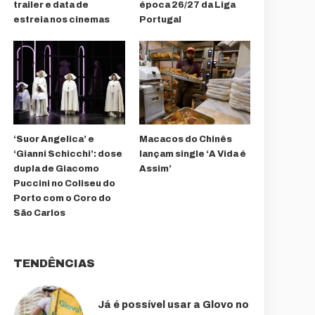
trailer e data de
época 26/27 da Liga
estreia nos cinemas
Portugal
‘Suor Angelica’ e
Macacos do Chinês
‘Gianni Schicchi’: dose
lançam single ‘A Vida é
dupla de Giacomo
Assim’
Puccini no Coliseu do
Porto com o Coro do
São Carlos
TENDÊNCIAS
Já é possível usar a Glovo no