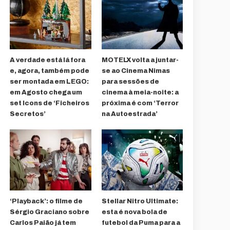
A verdade está lá fora
MOTELX volta a juntar-
e, agora, também pode
se ao Cinema Nimas
ser montada em LEGO:
para sessões de
em Agosto chega um
cinema à meia-noite: a
set Icons de ‘Ficheiros
próxima é com ‘Terror
Secretos’
na Autoestrada’
‘Playback’: o filme de
Stellar Nitro Ultimate:
Sérgio Graciano sobre
esta é nova bola de
Carlos Paião já tem
futebol da Puma para a