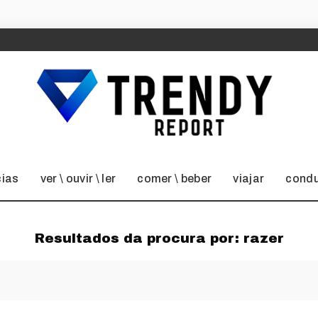
cias
ver \ ouvir \ ler
comer \ beber
viajar
condu
Resultados da procura por:
razer