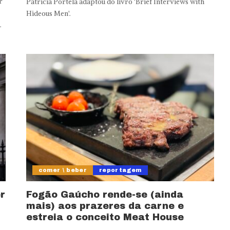
r
Patrícia Portela adaptou do livro 'Brief Interviews with
Hideous Men'.
.
comer \ beber
reportagem
r
Fogão Gaúcho rende-se (ainda
mais) aos prazeres da carne e
estreia o conceito Meat House