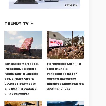
TRENDY TV ►
Bandas de Marrocos,
Portuguese Surf Film
Palestina, Bélgica e
Fest anuncia
“assaltam” o Castelo
vencedores da 15ª
de Leiria no Ágora
edição: das ondas
2026; edição deste
gigantes à música para
ano fica marcada por
apanhar ondas
uma despedida