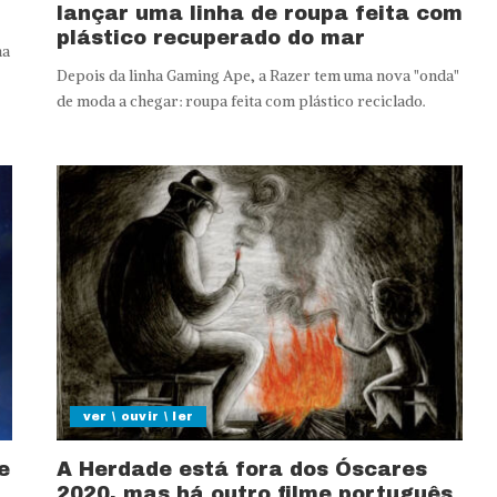
lançar uma linha de roupa feita com
plástico recuperado do mar
ma
Depois da linha Gaming Ape, a Razer tem uma nova "onda"
de moda a chegar: roupa feita com plástico reciclado.
ver \ ouvir \ ler
e
A Herdade está fora dos Óscares
2020, mas há outro filme português