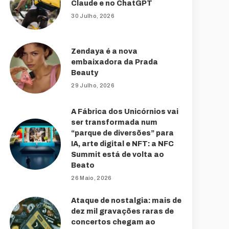
Claude e no ChatGPT
30 Julho, 2026
Zendaya é a nova
embaixadora da Prada
Beauty
29 Julho, 2026
A Fábrica dos Unicórnios vai
ser transformada num
“parque de diversões” para
IA, arte digital e NFT: a NFC
Summit está de volta ao
Beato
26 Maio, 2026
Ataque de nostalgia: mais de
dez mil gravações raras de
concertos chegam ao