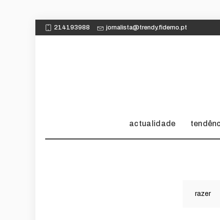
214193988
jornalista@trendy.fidemo.pt
actualidade
tendên