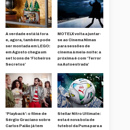
A verdade está lá fora
MOTELX volta a juntar-
e, agora, também pode
se ao Cinema Nimas
ser montada em LEGO:
para sessões de
em Agosto chega um
cinema à meia-noite: a
set Icons de ‘Ficheiros
próxima é com ‘Terror
Secretos’
na Autoestrada’
‘Playback’: o filme de
Stellar Nitro Ultimate:
Sérgio Graciano sobre
esta é nova bola de
Carlos Paião já tem
futebol da Puma para a