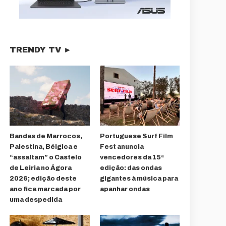
TRENDY TV ►
Bandas de Marrocos,
Portuguese Surf Film
Palestina, Bélgica e
Fest anuncia
“assaltam” o Castelo
vencedores da 15ª
de Leiria no Ágora
edição: das ondas
2026; edição deste
gigantes à música para
ano fica marcada por
apanhar ondas
uma despedida