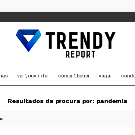
cias
ver \ ouvir \ ler
comer \ beber
viajar
condu
Resultados da procura por:
pandemia