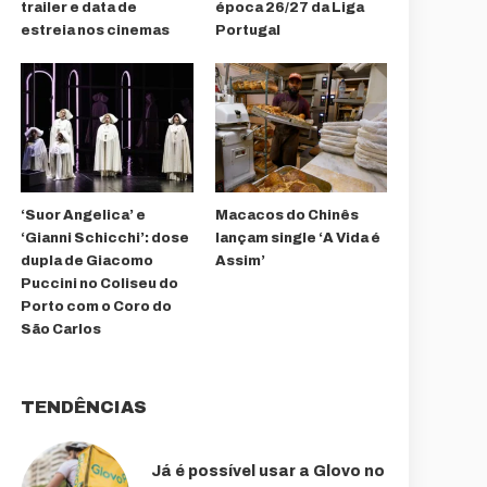
trailer e data de
época 26/27 da Liga
estreia nos cinemas
Portugal
‘Suor Angelica’ e
Macacos do Chinês
‘Gianni Schicchi’: dose
lançam single ‘A Vida é
dupla de Giacomo
Assim’
Puccini no Coliseu do
Porto com o Coro do
São Carlos
TENDÊNCIAS
Já é possível usar a Glovo no