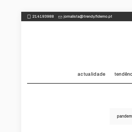
214193988
jornalista@trendy.fidemo.pt
actualidade
tendên