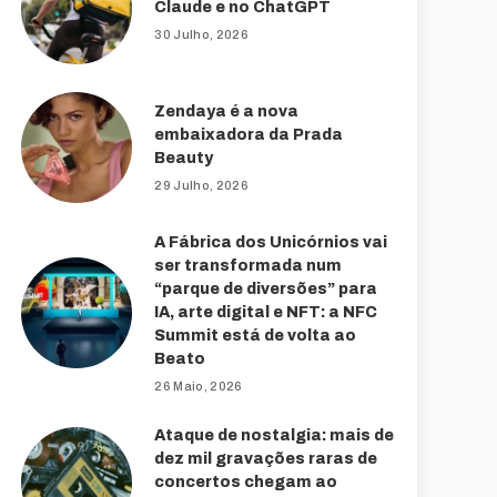
Claude e no ChatGPT
30 Julho, 2026
Zendaya é a nova
embaixadora da Prada
Beauty
29 Julho, 2026
A Fábrica dos Unicórnios vai
ser transformada num
“parque de diversões” para
IA, arte digital e NFT: a NFC
Summit está de volta ao
Beato
26 Maio, 2026
Ataque de nostalgia: mais de
dez mil gravações raras de
concertos chegam ao