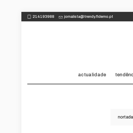
214193988
jornalista@trendy.fidemo.pt
actualidade
tendên