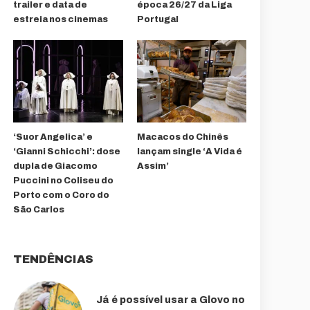
trailer e data de
época 26/27 da Liga
estreia nos cinemas
Portugal
‘Suor Angelica’ e
Macacos do Chinês
‘Gianni Schicchi’: dose
lançam single ‘A Vida é
dupla de Giacomo
Assim’
Puccini no Coliseu do
Porto com o Coro do
São Carlos
TENDÊNCIAS
Já é possível usar a Glovo no