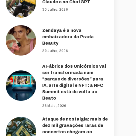
Claude e no ChatGPT
30 Julho, 2026
Zendaya é a nova
embaixadora da Prada
Beauty
29 Julho, 2026
A Fábrica dos Unicórnios vai
ser transformada num
“parque de diversões” para
IA, arte digital e NFT: a NFC
Summit está de volta ao
Beato
26 Maio, 2026
Ataque de nostalgia: mais de
dez mil gravações raras de
concertos chegam ao