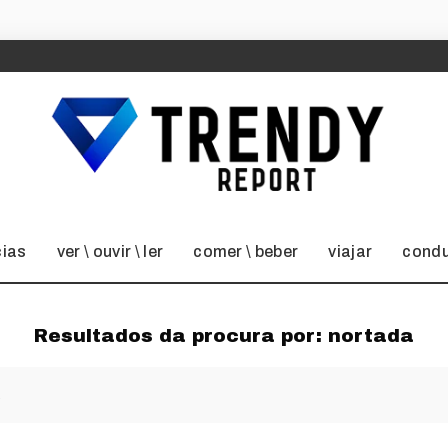
cias
ver \ ouvir \ ler
comer \ beber
viajar
condu
Resultados da procura por:
nortada