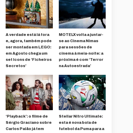
A verdade está lá fora
MOTELX volta a juntar-
e, agora, também pode
se ao Cinema Nimas
ser montada em LEGO:
para sessões de
em Agosto chega um
cinema à meia-noite: a
set Icons de ‘Ficheiros
próxima é com ‘Terror
Secretos’
na Autoestrada’
‘Playback’: o filme de
Stellar Nitro Ultimate:
Sérgio Graciano sobre
esta é nova bola de
Carlos Paião já tem
futebol da Puma para a