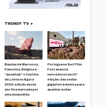
TRENDY TV ►
Bandas de Marrocos,
Portuguese Surf Film
Palestina, Bélgica e
Fest anuncia
“assaltam” o Castelo
vencedores da 15ª
de Leiria no Ágora
edição: das ondas
2026; edição deste
gigantes à música para
ano fica marcada por
apanhar ondas
uma despedida