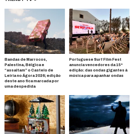
Bandas de Marrocos,
Portuguese Surf Film Fest
Palestina, Bélgica e
anuncia vencedores da 15ª
“assaltam” o Castelo de
edição: das ondas gigantes à
Leiria no Ágora 2026; edição
música para apanhar ondas
deste ano fica marcada por
uma despedida