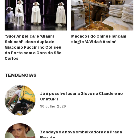
‘Suor Angelica’ e ‘Gianni
Macacos do Chinês lançam
Schicchi’: dose dupla de
single ‘A Vida é Assim’
Giacomo Puccini no Coliseu
do Porto com o Coro do São
Carlos
TENDÊNCIAS
Já é possível usar a Glovo no Claude e no
ChatGPT
30 Julho, 2026
Zendaya é a nova embaixadora da Prada
Beauty