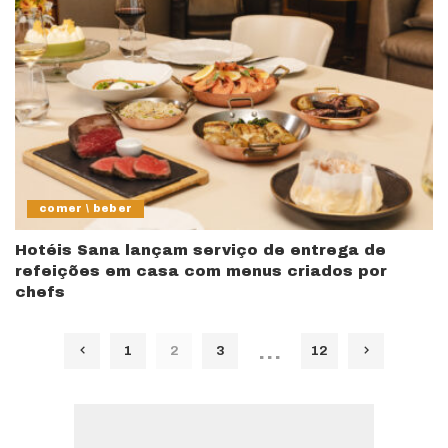
comer \ beber
Hotéis Sana lançam serviço de entrega de
refeições em casa com menus criados por
chefs
…
1
2
3
12