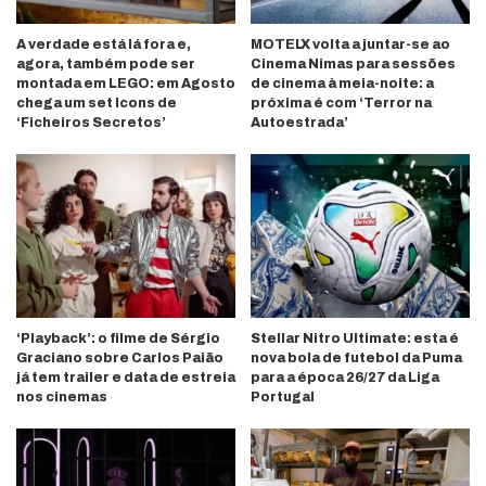
A verdade está lá fora e,
MOTELX volta a juntar-se ao
agora, também pode ser
Cinema Nimas para sessões
montada em LEGO: em Agosto
de cinema à meia-noite: a
chega um set Icons de
próxima é com ‘Terror na
‘Ficheiros Secretos’
Autoestrada’
‘Playback’: o filme de Sérgio
Stellar Nitro Ultimate: esta é
Graciano sobre Carlos Paião
nova bola de futebol da Puma
já tem trailer e data de estreia
para a época 26/27 da Liga
nos cinemas
Portugal