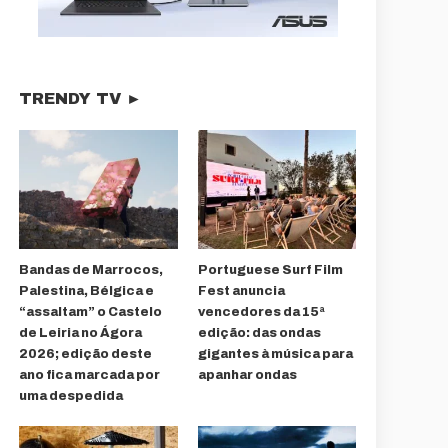
TRENDY TV ►
Bandas de Marrocos,
Portuguese Surf Film
Palestina, Bélgica e
Fest anuncia
“assaltam” o Castelo
vencedores da 15ª
de Leiria no Ágora
edição: das ondas
2026; edição deste
gigantes à música para
ano fica marcada por
apanhar ondas
uma despedida