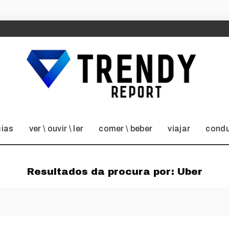
cias
ver \ ouvir \ ler
comer \ beber
viajar
condu
Resultados da procura por:
Uber