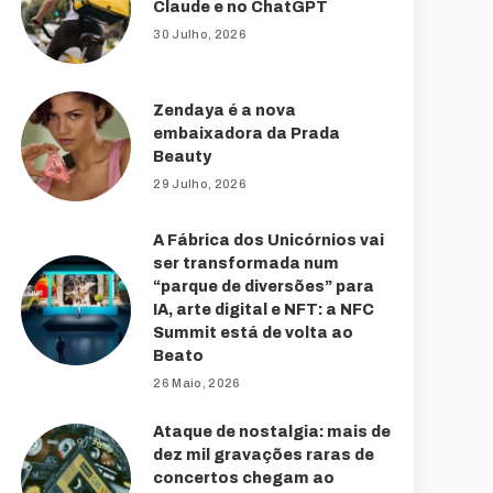
Claude e no ChatGPT
30 Julho, 2026
Zendaya é a nova
embaixadora da Prada
Beauty
29 Julho, 2026
A Fábrica dos Unicórnios vai
ser transformada num
“parque de diversões” para
IA, arte digital e NFT: a NFC
Summit está de volta ao
Beato
26 Maio, 2026
Ataque de nostalgia: mais de
dez mil gravações raras de
concertos chegam ao