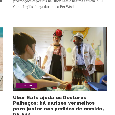
eu
promoções especiais na Uber Eats e há uma estreia: o El
Corte Inglés chega durante a Pet Week.
comprar
Uber Eats ajuda os Doutores
Palhaços: há narizes vermelhos
para juntar aos pedidos de comida,
na app