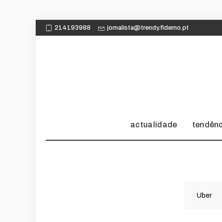
214193988
jornalista@trendy.fidemo.pt
actualidade
tendên