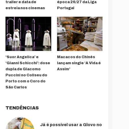
trailer e data de
época 26/27 da Liga
estreia nos cinemas
Portugal
‘Suor Angelica’ e
Macacos do Chinês
‘Gianni Schicchi’: dose
lançam single ‘A Vida é
dupla de Giacomo
Assim’
Puccini no Coliseu do
Porto com o Coro do
São Carlos
TENDÊNCIAS
Já é possível usar a Glovo no