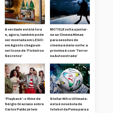
A verdade está lá fora
MOTELX volta a juntar-
e, agora, também pode
se ao Cinema Nimas
ser montada em LEGO:
para sessões de
em Agosto chega um
cinema à meia-noite: a
set Icons de ‘Ficheiros
próxima é com ‘Terror
Secretos’
na Autoestrada’
‘Playback’: o filme de
Stellar Nitro Ultimate:
Sérgio Graciano sobre
esta é nova bola de
Carlos Paião já tem
futebol da Puma para a