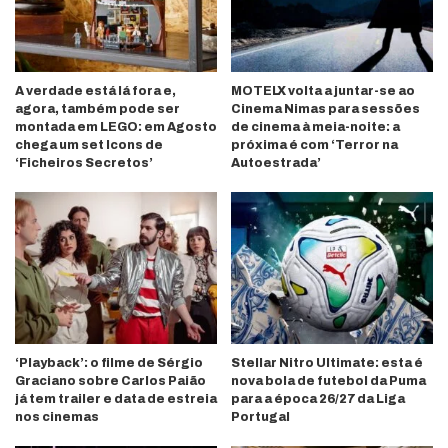
A verdade está lá fora e,
MOTELX volta a juntar-se ao
agora, também pode ser
Cinema Nimas para sessões
montada em LEGO: em Agosto
de cinema à meia-noite: a
chega um set Icons de
próxima é com ‘Terror na
‘Ficheiros Secretos’
Autoestrada’
‘Playback’: o filme de Sérgio
Stellar Nitro Ultimate: esta é
Graciano sobre Carlos Paião
nova bola de futebol da Puma
já tem trailer e data de estreia
para a época 26/27 da Liga
nos cinemas
Portugal