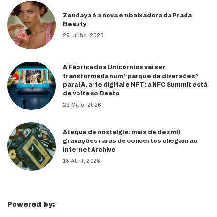
Zendaya é a nova embaixadora da Prada
Beauty
29 Julho, 2026
A Fábrica dos Unicórnios vai ser
transformada num “parque de diversões”
para IA, arte digital e NFT: a NFC Summit está
de volta ao Beato
26 Maio, 2026
Ataque de nostalgia: mais de dez mil
gravações raras de concertos chegam ao
Internet Archive
15 Abril, 2026
Powered by: