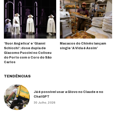
‘Suor Angelica’ e ‘Gianni
Macacos do Chinês lançam
Schicchi’: dose dupla de
single ‘A Vida é Assim’
Giacomo Puccini no Coliseu
do Porto com o Coro do São
Carlos
TENDÊNCIAS
Já é possível usar a Glovo no Claude e no
ChatGPT
30 Julho, 2026