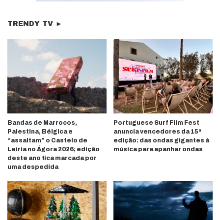
TRENDY TV ►
Bandas de Marrocos,
Portuguese Surf Film Fest
Palestina, Bélgica e
anuncia vencedores da 15ª
“assaltam” o Castelo de
edição: das ondas gigantes à
Leiria no Ágora 2026; edição
música para apanhar ondas
deste ano fica marcada por
uma despedida