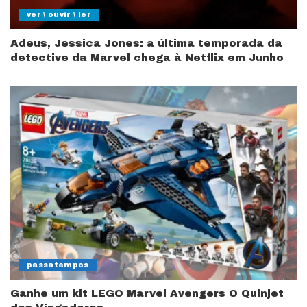
ver \ ouvir \ ler
Adeus, Jessica Jones: a última temporada da
detective da Marvel chega à Netflix em Junho
passatempos
Ganhe um kit LEGO Marvel Avengers O Quinjet