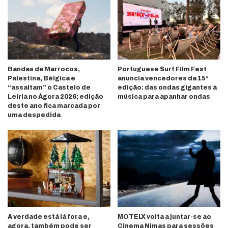
Bandas de Marrocos,
Portuguese Surf Film Fest
Palestina, Bélgica e
anuncia vencedores da 15ª
“assaltam” o Castelo de
edição: das ondas gigantes à
Leiria no Ágora 2026; edição
música para apanhar ondas
deste ano fica marcada por
uma despedida
A verdade está lá fora e,
MOTELX volta a juntar-se ao
agora, também pode ser
Cinema Nimas para sessões