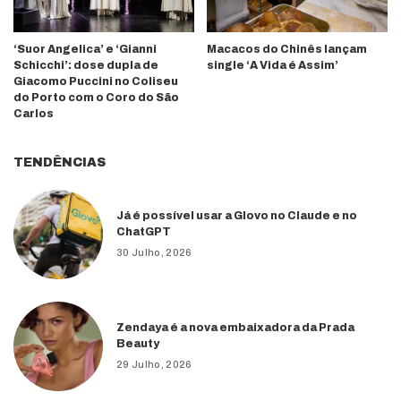
‘Suor Angelica’ e ‘Gianni
Macacos do Chinês lançam
Schicchi’: dose dupla de
single ‘A Vida é Assim’
Giacomo Puccini no Coliseu
do Porto com o Coro do São
Carlos
TENDÊNCIAS
Já é possível usar a Glovo no Claude e no
ChatGPT
30 Julho, 2026
Zendaya é a nova embaixadora da Prada
Beauty
29 Julho, 2026