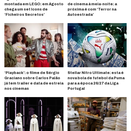
montada em LEGO: em Agosto
de cinema à meia-noite: a
chega um set Icons de
próxima é com ‘Terror na
‘Ficheiros Secretos’
Autoestrada’
‘Playback’: o filme de Sérgio
Stellar Nitro Ultimate: esta é
Graciano sobre Carlos Paião
nova bola de futebol da Puma
já tem trailer e data de estreia
para a época 26/27 da Liga
nos cinemas
Portugal