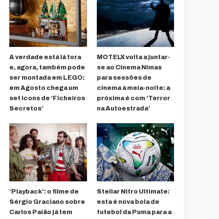
A verdade está lá fora
MOTELX volta a juntar-
e, agora, também pode
se ao Cinema Nimas
ser montada em LEGO:
para sessões de
em Agosto chega um
cinema à meia-noite: a
set Icons de ‘Ficheiros
próxima é com ‘Terror
Secretos’
na Autoestrada’
‘Playback’: o filme de
Stellar Nitro Ultimate:
Sérgio Graciano sobre
esta é nova bola de
Carlos Paião já tem
futebol da Puma para a