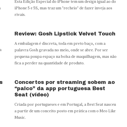
Esta Edição Especial do iPhone tem um design igual ao do
s
iPhone 5 e 5S, mas traz um "recheio" de fazer inveja aos
rivais.
Review: Gosh Lipstick Velvet Touch
A embalagem é discreta, toda em preto baço, com a
a
palavra Gosh gravada no meio, onde se abre. Por ser
pequena poupa espaço na bolsa de maquilhagem, mas não
fica a perder na quantidade de produto.
s
Concertos por streaming sobem ao
“palco” da app portuguesa Best
Seat (vídeo)
Criada por portugueses e em Portugal, a Best Seat nasceu
a partir de um conceito posto em prática com o Meo Like
Music.