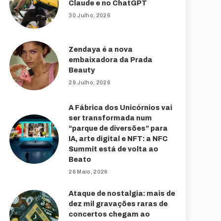
Claude e no ChatGPT
30 Julho, 2026
Zendaya é a nova
embaixadora da Prada
Beauty
29 Julho, 2026
A Fábrica dos Unicórnios vai
ser transformada num
“parque de diversões” para
IA, arte digital e NFT: a NFC
Summit está de volta ao
Beato
26 Maio, 2026
Ataque de nostalgia: mais de
dez mil gravações raras de
concertos chegam ao