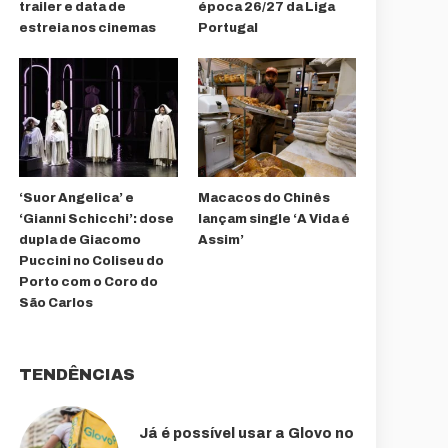
trailer e data de
época 26/27 da Liga
estreia nos cinemas
Portugal
‘Suor Angelica’ e
Macacos do Chinês
‘Gianni Schicchi’: dose
lançam single ‘A Vida é
dupla de Giacomo
Assim’
Puccini no Coliseu do
Porto com o Coro do
São Carlos
TENDÊNCIAS
Já é possível usar a Glovo no