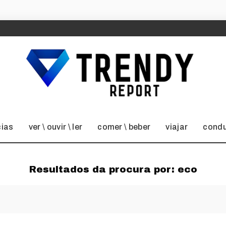
cias
ver \ ouvir \ ler
comer \ beber
viajar
condu
Resultados da procura por:
eco