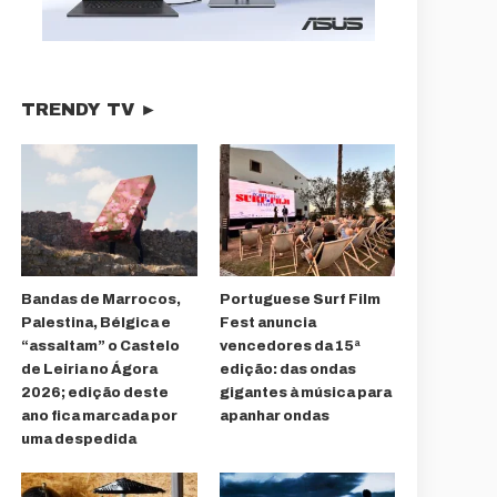
TRENDY TV ►
Bandas de Marrocos,
Portuguese Surf Film
Palestina, Bélgica e
Fest anuncia
“assaltam” o Castelo
vencedores da 15ª
de Leiria no Ágora
edição: das ondas
2026; edição deste
gigantes à música para
ano fica marcada por
apanhar ondas
uma despedida