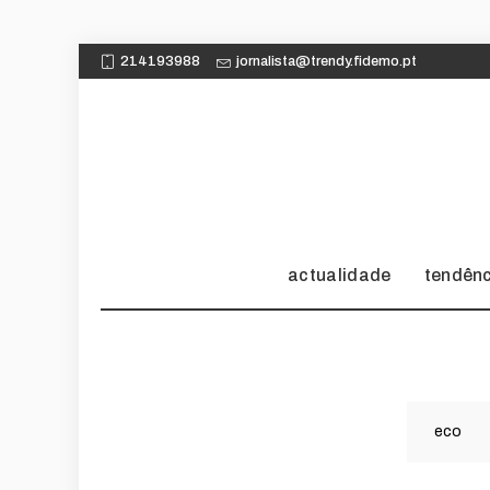
214193988
jornalista@trendy.fidemo.pt
actualidade
tendên