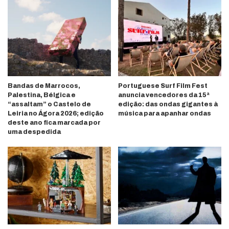
Bandas de Marrocos,
Portuguese Surf Film Fest
Palestina, Bélgica e
anuncia vencedores da 15ª
“assaltam” o Castelo de
edição: das ondas gigantes à
Leiria no Ágora 2026; edição
música para apanhar ondas
deste ano fica marcada por
uma despedida