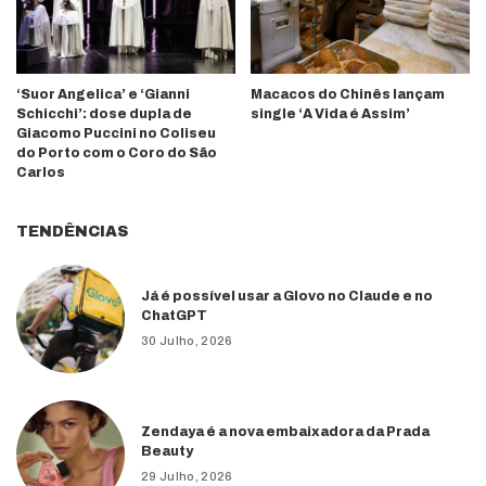
‘Suor Angelica’ e ‘Gianni
Macacos do Chinês lançam
Schicchi’: dose dupla de
single ‘A Vida é Assim’
Giacomo Puccini no Coliseu
do Porto com o Coro do São
Carlos
TENDÊNCIAS
Já é possível usar a Glovo no Claude e no
ChatGPT
30 Julho, 2026
Zendaya é a nova embaixadora da Prada
Beauty
29 Julho, 2026