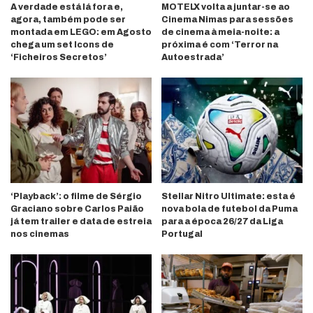
A verdade está lá fora e,
MOTELX volta a juntar-se ao
agora, também pode ser
Cinema Nimas para sessões
montada em LEGO: em Agosto
de cinema à meia-noite: a
chega um set Icons de
próxima é com ‘Terror na
‘Ficheiros Secretos’
Autoestrada’
‘Playback’: o filme de Sérgio
Stellar Nitro Ultimate: esta é
Graciano sobre Carlos Paião
nova bola de futebol da Puma
já tem trailer e data de estreia
para a época 26/27 da Liga
nos cinemas
Portugal