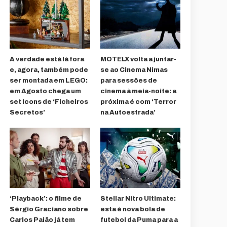
A verdade está lá fora
MOTELX volta a juntar-
e, agora, também pode
se ao Cinema Nimas
ser montada em LEGO:
para sessões de
em Agosto chega um
cinema à meia-noite: a
set Icons de ‘Ficheiros
próxima é com ‘Terror
Secretos’
na Autoestrada’
‘Playback’: o filme de
Stellar Nitro Ultimate:
Sérgio Graciano sobre
esta é nova bola de
Carlos Paião já tem
futebol da Puma para a