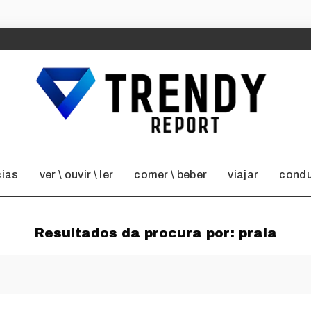
cias
ver \ ouvir \ ler
comer \ beber
viajar
condu
Resultados da procura por:
praia