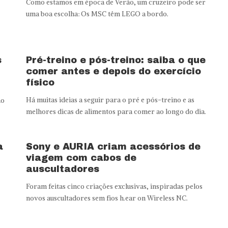
Como estamos em época de Verão, um cruzeiro pode ser
uma boa escolha: Os MSC têm LEGO a bordo.
s
Pré-treino e pós-treino: saiba o que
comer antes e depois do exercício
físico
Há muitas ideias a seguir para o pré e pós-treino e as
ao
melhores dicas de alimentos para comer ao longo do dia.
a
Sony e AURIA criam acessórios de
viagem com cabos de
auscultadores
Foram feitas cinco criações exclusivas, inspiradas pelos
novos auscultadores sem fios h.ear on Wireless NC.