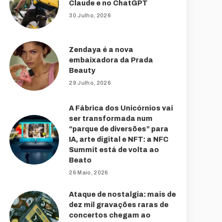
Claude e no ChatGPT
30 Julho, 2026
Zendaya é a nova
embaixadora da Prada
Beauty
29 Julho, 2026
A Fábrica dos Unicórnios vai
ser transformada num
“parque de diversões” para
IA, arte digital e NFT: a NFC
Summit está de volta ao
Beato
26 Maio, 2026
Ataque de nostalgia: mais de
dez mil gravações raras de
concertos chegam ao