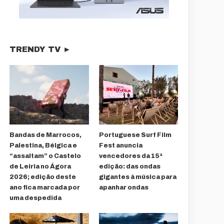
TRENDY TV ►
Bandas de Marrocos,
Portuguese Surf Film
Palestina, Bélgica e
Fest anuncia
“assaltam” o Castelo
vencedores da 15ª
de Leiria no Ágora
edição: das ondas
2026; edição deste
gigantes à música para
ano fica marcada por
apanhar ondas
uma despedida