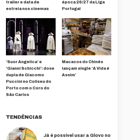
trailer e data de
época 26/27 da Liga
estreia nos cinemas
Portugal
‘Suor Angelica’ e
Macacos do Chinês
‘Gianni Schicchi’: dose
lançam single ‘A Vida é
dupla de Giacomo
Assim’
Puccini no Coliseu do
Porto com o Coro do
São Carlos
TENDÊNCIAS
Já é possível usar a Glovo no