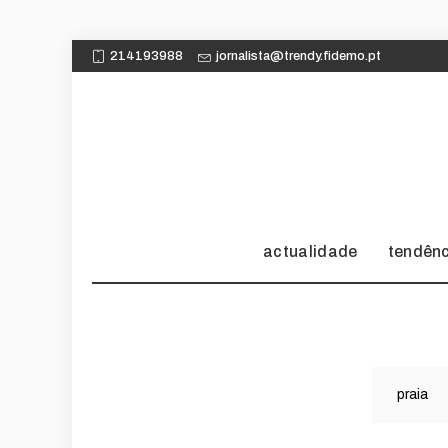
214193988
jornalista@trendy.fidemo.pt
actualidade
tendên