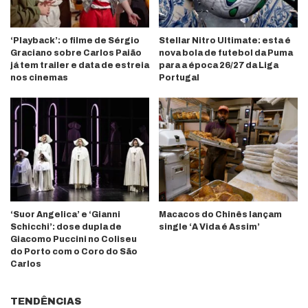
‘Playback’: o filme de Sérgio
Stellar Nitro Ultimate: esta é
Graciano sobre Carlos Paião
nova bola de futebol da Puma
já tem trailer e data de estreia
para a época 26/27 da Liga
nos cinemas
Portugal
‘Suor Angelica’ e ‘Gianni
Macacos do Chinês lançam
Schicchi’: dose dupla de
single ‘A Vida é Assim’
Giacomo Puccini no Coliseu
do Porto com o Coro do São
Carlos
TENDÊNCIAS