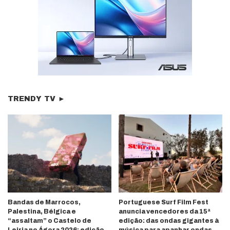
TRENDY TV ►
Bandas de Marrocos,
Portuguese Surf Film Fest
Palestina, Bélgica e
anuncia vencedores da 15ª
“assaltam” o Castelo de
edição: das ondas gigantes à
Leiria no Ágora 2026; edição
música para apanhar ondas