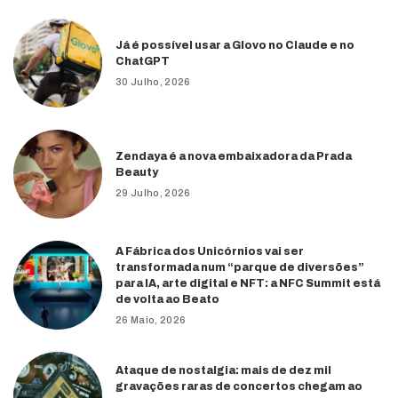
Já é possível usar a Glovo no Claude e no
ChatGPT
30 Julho, 2026
Zendaya é a nova embaixadora da Prada
Beauty
29 Julho, 2026
A Fábrica dos Unicórnios vai ser
transformada num “parque de diversões”
para IA, arte digital e NFT: a NFC Summit está
de volta ao Beato
26 Maio, 2026
Ataque de nostalgia: mais de dez mil
gravações raras de concertos chegam ao