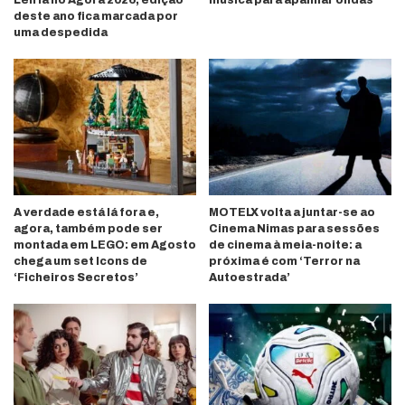
deste ano fica marcada por
uma despedida
A verdade está lá fora e,
MOTELX volta a juntar-se ao
agora, também pode ser
Cinema Nimas para sessões
montada em LEGO: em Agosto
de cinema à meia-noite: a
chega um set Icons de
próxima é com ‘Terror na
‘Ficheiros Secretos’
Autoestrada’