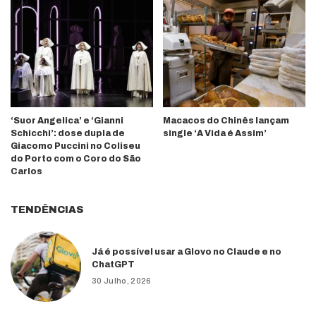
‘Suor Angelica’ e ‘Gianni
Macacos do Chinês lançam
Schicchi’: dose dupla de
single ‘A Vida é Assim’
Giacomo Puccini no Coliseu
do Porto com o Coro do São
Carlos
TENDÊNCIAS
Já é possível usar a Glovo no Claude e no
ChatGPT
30 Julho, 2026