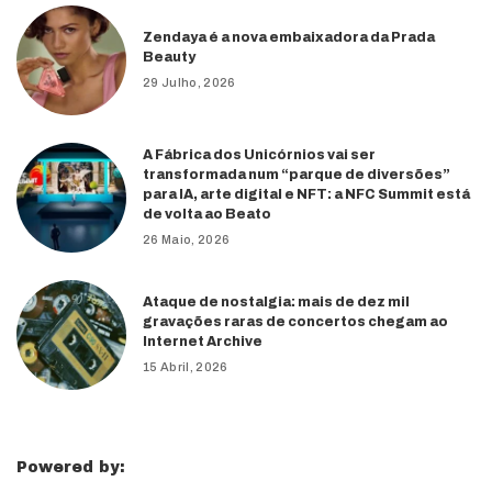
Zendaya é a nova embaixadora da Prada
Beauty
29 Julho, 2026
A Fábrica dos Unicórnios vai ser
transformada num “parque de diversões”
para IA, arte digital e NFT: a NFC Summit está
de volta ao Beato
26 Maio, 2026
Ataque de nostalgia: mais de dez mil
gravações raras de concertos chegam ao
Internet Archive
15 Abril, 2026
Powered by: