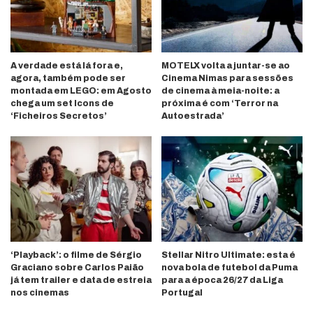
A verdade está lá fora e,
MOTELX volta a juntar-se ao
agora, também pode ser
Cinema Nimas para sessões
montada em LEGO: em Agosto
de cinema à meia-noite: a
chega um set Icons de
próxima é com ‘Terror na
‘Ficheiros Secretos’
Autoestrada’
‘Playback’: o filme de Sérgio
Stellar Nitro Ultimate: esta é
Graciano sobre Carlos Paião
nova bola de futebol da Puma
já tem trailer e data de estreia
para a época 26/27 da Liga
nos cinemas
Portugal