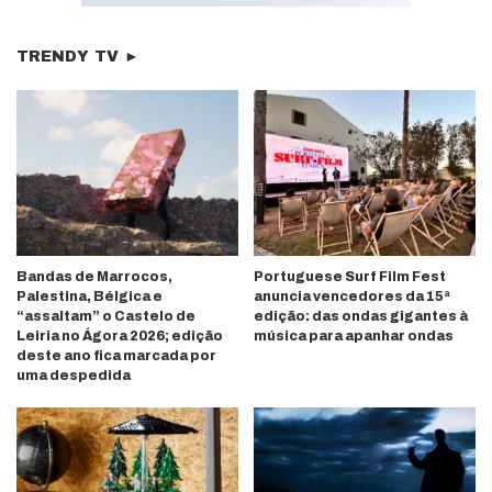
TRENDY TV ►
Bandas de Marrocos,
Portuguese Surf Film Fest
Palestina, Bélgica e
anuncia vencedores da 15ª
“assaltam” o Castelo de
edição: das ondas gigantes à
Leiria no Ágora 2026; edição
música para apanhar ondas
deste ano fica marcada por
uma despedida