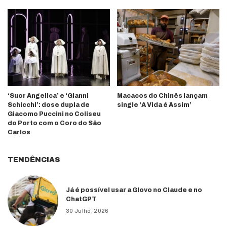
‘Suor Angelica’ e ‘Gianni
Macacos do Chinês lançam
Schicchi’: dose dupla de
single ‘A Vida é Assim’
Giacomo Puccini no Coliseu
do Porto com o Coro do São
Carlos
TENDÊNCIAS
Já é possível usar a Glovo no Claude e no
ChatGPT
30 Julho, 2026