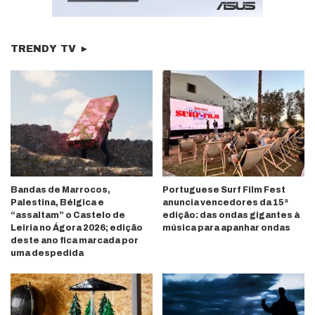
TRENDY TV ►
Bandas de Marrocos,
Portuguese Surf Film Fest
Palestina, Bélgica e
anuncia vencedores da 15ª
“assaltam” o Castelo de
edição: das ondas gigantes à
Leiria no Ágora 2026; edição
música para apanhar ondas
deste ano fica marcada por
uma despedida