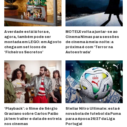
A verdade está lá fora e,
MOTELX volta a juntar-se ao
agora, também pode ser
Cinema Nimas para sessões
montada em LEGO: em Agosto
de cinema à meia-noite: a
chega um set Icons de
próxima é com ‘Terror na
‘Ficheiros Secretos’
Autoestrada’
‘Playback’: o filme de Sérgio
Stellar Nitro Ultimate: esta é
Graciano sobre Carlos Paião
nova bola de futebol da Puma
já tem trailer e data de estreia
para a época 26/27 da Liga
nos cinemas
Portugal