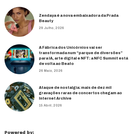
Zendaya é a nova embaixadora da Prada
Beauty
29 Julho, 2026
A Fábrica dos Unicórnios vai ser
transformada num “parque de diversões”
para IA, arte digital e NFT: a NFC Summit está
de volta ao Beato
26 Maio, 2026
Ataque de nostalgia: mais de dez mil
gravações raras de concertos chegam ao
Internet Archive
15 Abril, 2026
Powered by: