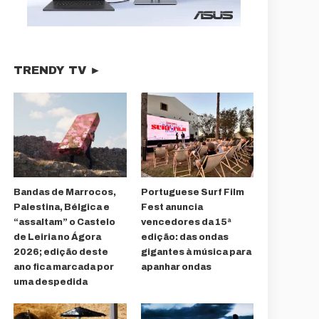
TRENDY TV ►
Bandas de Marrocos,
Portuguese Surf Film
Palestina, Bélgica e
Fest anuncia
“assaltam” o Castelo
vencedores da 15ª
de Leiria no Ágora
edição: das ondas
2026; edição deste
gigantes à música para
ano fica marcada por
apanhar ondas
uma despedida