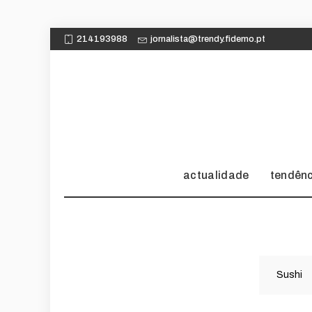
214193988
jornalista@trendy.fidemo.pt
actualidade
tendên