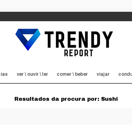
cias
ver \ ouvir \ ler
comer \ beber
viajar
condu
Resultados da procura por:
Sushi