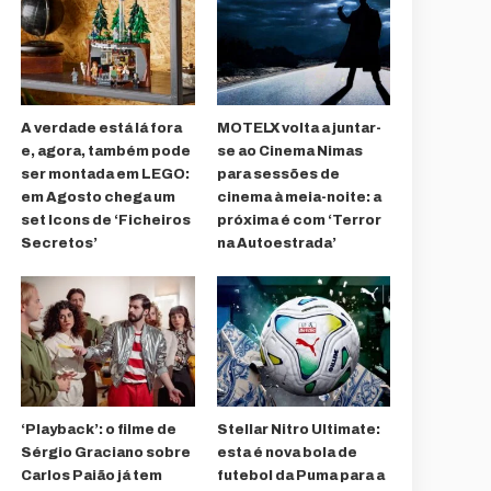
A verdade está lá fora
MOTELX volta a juntar-
e, agora, também pode
se ao Cinema Nimas
ser montada em LEGO:
para sessões de
em Agosto chega um
cinema à meia-noite: a
set Icons de ‘Ficheiros
próxima é com ‘Terror
Secretos’
na Autoestrada’
‘Playback’: o filme de
Stellar Nitro Ultimate:
Sérgio Graciano sobre
esta é nova bola de
Carlos Paião já tem
futebol da Puma para a