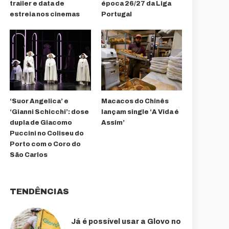
trailer e data de
época 26/27 da Liga
estreia nos cinemas
Portugal
‘Suor Angelica’ e
Macacos do Chinês
‘Gianni Schicchi’: dose
lançam single ‘A Vida é
dupla de Giacomo
Assim’
Puccini no Coliseu do
Porto com o Coro do
São Carlos
TENDÊNCIAS
Já é possível usar a Glovo no