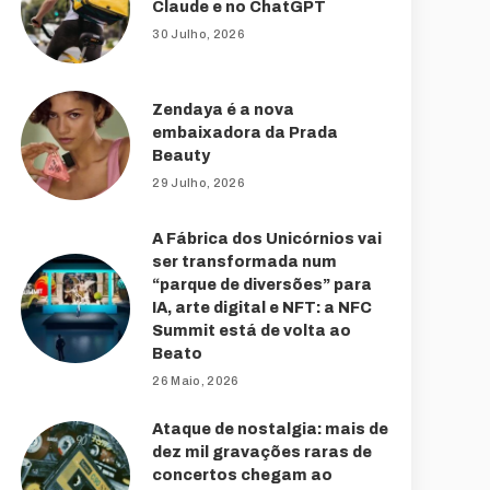
Claude e no ChatGPT
30 Julho, 2026
Zendaya é a nova
embaixadora da Prada
Beauty
29 Julho, 2026
A Fábrica dos Unicórnios vai
ser transformada num
“parque de diversões” para
IA, arte digital e NFT: a NFC
Summit está de volta ao
Beato
26 Maio, 2026
Ataque de nostalgia: mais de
dez mil gravações raras de
concertos chegam ao