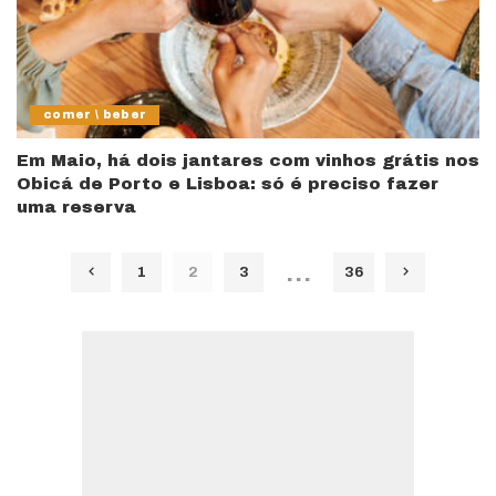
comer \ beber
Em Maio, há dois jantares com vinhos grátis nos
Obicá de Porto e Lisboa: só é preciso fazer
uma reserva
…
1
2
3
36