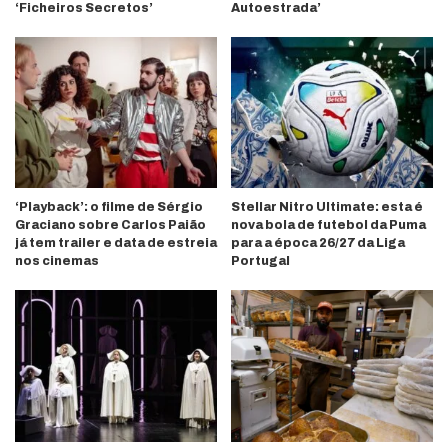
‘Ficheiros Secretos’
Autoestrada’
‘Playback’: o filme de Sérgio
Stellar Nitro Ultimate: esta é
Graciano sobre Carlos Paião
nova bola de futebol da Puma
já tem trailer e data de estreia
para a época 26/27 da Liga
nos cinemas
Portugal