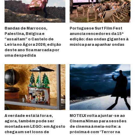
Bandas de Marrocos,
Portuguese Surf Film Fest
Palestina, Bélgica e
anuncia vencedores da 15ª
“assaltam” o Castelo de
edição: das ondas gigantes à
Leiria no Ágora 2026; edição
música para apanhar ondas
deste ano fica marcada por
uma despedida
A verdade está lá fora e,
MOTELX volta a juntar-se ao
agora, também pode ser
Cinema Nimas para sessões
montada em LEGO: em Agosto
de cinema à meia-noite: a
chega um set Icons de
próxima é com ‘Terror na