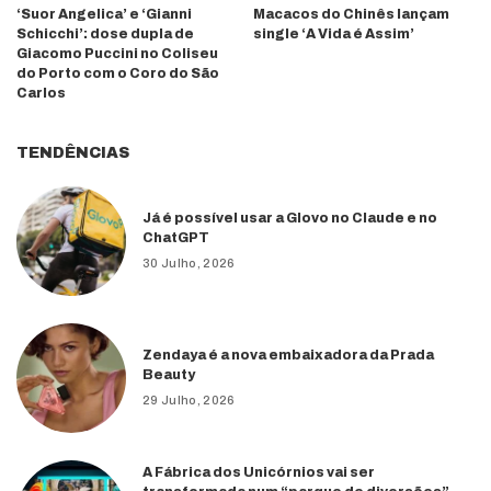
‘Suor Angelica’ e ‘Gianni
Macacos do Chinês lançam
Schicchi’: dose dupla de
single ‘A Vida é Assim’
Giacomo Puccini no Coliseu
do Porto com o Coro do São
Carlos
TENDÊNCIAS
Já é possível usar a Glovo no Claude e no
ChatGPT
30 Julho, 2026
Zendaya é a nova embaixadora da Prada
Beauty
29 Julho, 2026
A Fábrica dos Unicórnios vai ser