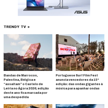
TRENDY TV ►
Bandas de Marrocos,
Portuguese Surf Film Fest
Palestina, Bélgica e
anuncia vencedores da 15ª
“assaltam” o Castelo de
edição: das ondas gigantes à
Leiria no Ágora 2026; edição
música para apanhar ondas
deste ano fica marcada por
uma despedida