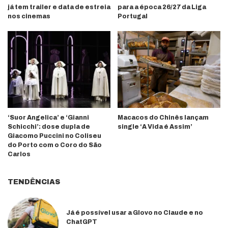
já tem trailer e data de estreia
para a época 26/27 da Liga
nos cinemas
Portugal
‘Suor Angelica’ e ‘Gianni
Macacos do Chinês lançam
Schicchi’: dose dupla de
single ‘A Vida é Assim’
Giacomo Puccini no Coliseu
do Porto com o Coro do São
Carlos
TENDÊNCIAS
Já é possível usar a Glovo no Claude e no
ChatGPT