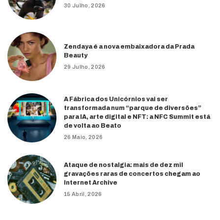
30 Julho, 2026
Zendaya é a nova embaixadora da Prada
Beauty
29 Julho, 2026
A Fábrica dos Unicórnios vai ser
transformada num “parque de diversões”
para IA, arte digital e NFT: a NFC Summit está
de volta ao Beato
26 Maio, 2026
Ataque de nostalgia: mais de dez mil
gravações raras de concertos chegam ao
Internet Archive
15 Abril, 2026