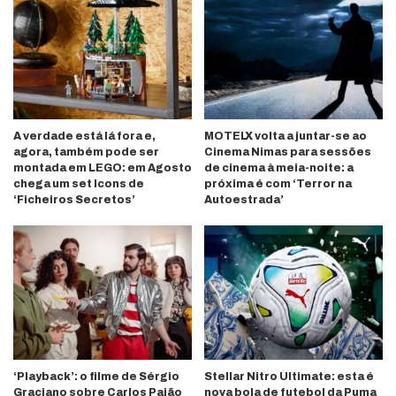
A verdade está lá fora e,
MOTELX volta a juntar-se ao
agora, também pode ser
Cinema Nimas para sessões
montada em LEGO: em Agosto
de cinema à meia-noite: a
chega um set Icons de
próxima é com ‘Terror na
‘Ficheiros Secretos’
Autoestrada’
‘Playback’: o filme de Sérgio
Stellar Nitro Ultimate: esta é
Graciano sobre Carlos Paião
nova bola de futebol da Puma