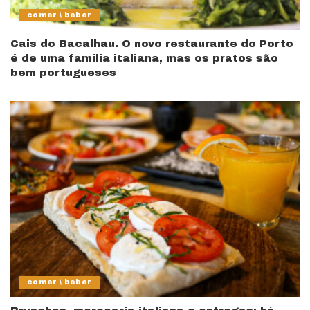
comer \ beber
Cais do Bacalhau. O novo restaurante do Porto
é de uma família italiana, mas os pratos são
bem portugueses
comer \ beber