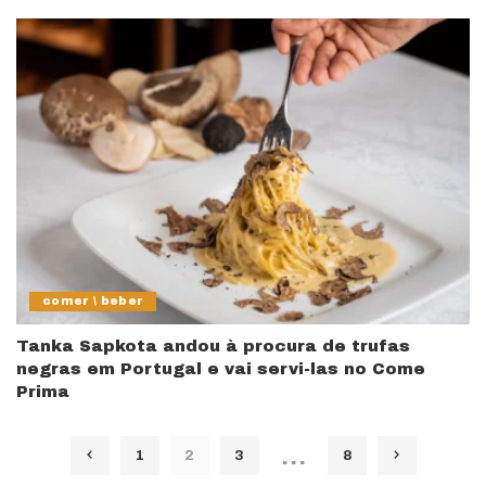
comer \ beber
Tanka Sapkota andou à procura de trufas
negras em Portugal e vai servi-las no Come
Prima
…
1
2
3
8