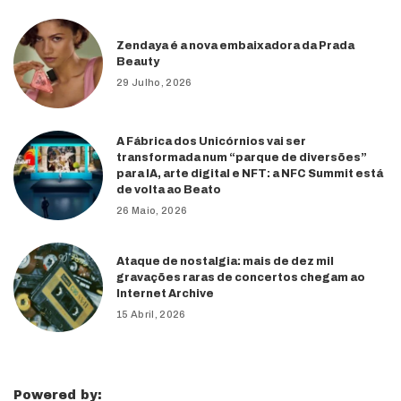
Zendaya é a nova embaixadora da Prada
Beauty
29 Julho, 2026
A Fábrica dos Unicórnios vai ser
transformada num “parque de diversões”
para IA, arte digital e NFT: a NFC Summit está
de volta ao Beato
26 Maio, 2026
Ataque de nostalgia: mais de dez mil
gravações raras de concertos chegam ao
Internet Archive
15 Abril, 2026
Powered by: