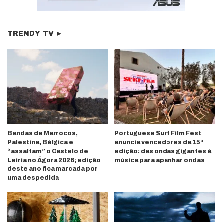
TRENDY TV ►
Bandas de Marrocos,
Portuguese Surf Film Fest
Palestina, Bélgica e
anuncia vencedores da 15ª
“assaltam” o Castelo de
edição: das ondas gigantes à
Leiria no Ágora 2026; edição
música para apanhar ondas
deste ano fica marcada por
uma despedida