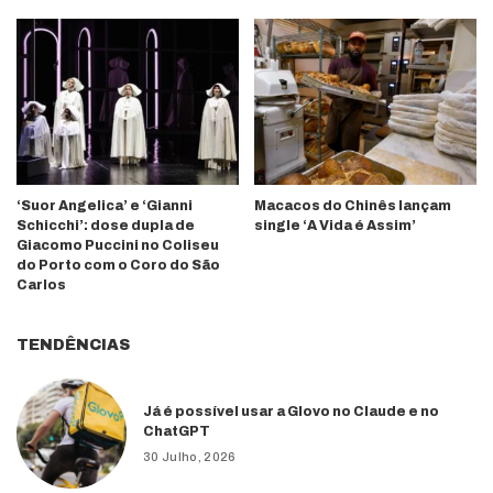
‘Suor Angelica’ e ‘Gianni
Macacos do Chinês lançam
Schicchi’: dose dupla de
single ‘A Vida é Assim’
Giacomo Puccini no Coliseu
do Porto com o Coro do São
Carlos
TENDÊNCIAS
Já é possível usar a Glovo no Claude e no
ChatGPT
30 Julho, 2026