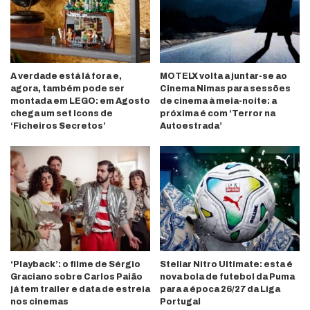
A verdade está lá fora e,
MOTELX volta a juntar-se ao
agora, também pode ser
Cinema Nimas para sessões
montada em LEGO: em Agosto
de cinema à meia-noite: a
chega um set Icons de
próxima é com ‘Terror na
‘Ficheiros Secretos’
Autoestrada’
‘Playback’: o filme de Sérgio
Stellar Nitro Ultimate: esta é
Graciano sobre Carlos Paião
nova bola de futebol da Puma
já tem trailer e data de estreia
para a época 26/27 da Liga
nos cinemas
Portugal