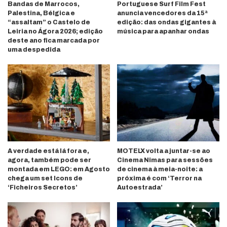
Bandas de Marrocos,
Portuguese Surf Film Fest
Palestina, Bélgica e
anuncia vencedores da 15ª
“assaltam” o Castelo de
edição: das ondas gigantes à
Leiria no Ágora 2026; edição
música para apanhar ondas
deste ano fica marcada por
uma despedida
A verdade está lá fora e,
MOTELX volta a juntar-se ao
agora, também pode ser
Cinema Nimas para sessões
montada em LEGO: em Agosto
de cinema à meia-noite: a
chega um set Icons de
próxima é com ‘Terror na
‘Ficheiros Secretos’
Autoestrada’