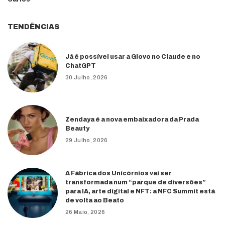
TENDÊNCIAS
Já é possível usar a Glovo no Claude e no
ChatGPT
30 Julho, 2026
Zendaya é a nova embaixadora da Prada
Beauty
29 Julho, 2026
A Fábrica dos Unicórnios vai ser
transformada num “parque de diversões”
para IA, arte digital e NFT: a NFC Summit está
de volta ao Beato
26 Maio, 2026