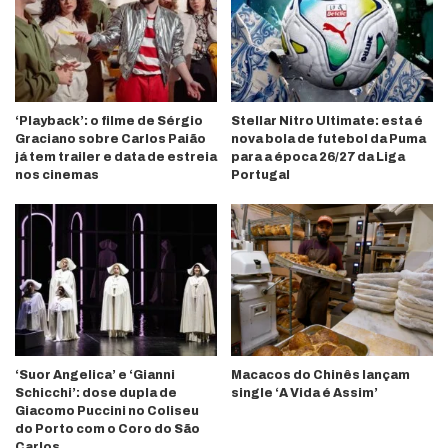
‘Playback’: o filme de Sérgio
Stellar Nitro Ultimate: esta é
Graciano sobre Carlos Paião
nova bola de futebol da Puma
já tem trailer e data de estreia
para a época 26/27 da Liga
nos cinemas
Portugal
‘Suor Angelica’ e ‘Gianni
Macacos do Chinês lançam
Schicchi’: dose dupla de
single ‘A Vida é Assim’
Giacomo Puccini no Coliseu
do Porto com o Coro do São
Carlos