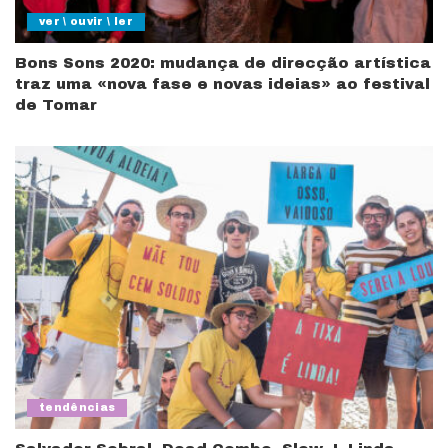
ver \ ouvir \ ler
Bons Sons 2020: mudança de direcção artística
traz uma «nova fase e novas ideias» ao festival
de Tomar
tendências