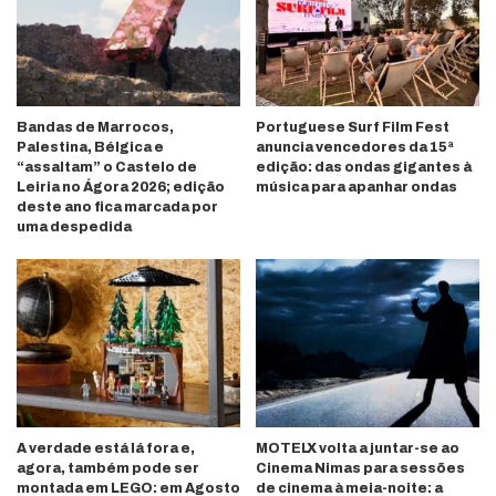
Bandas de Marrocos,
Portuguese Surf Film Fest
Palestina, Bélgica e
anuncia vencedores da 15ª
“assaltam” o Castelo de
edição: das ondas gigantes à
Leiria no Ágora 2026; edição
música para apanhar ondas
deste ano fica marcada por
uma despedida
A verdade está lá fora e,
MOTELX volta a juntar-se ao
agora, também pode ser
Cinema Nimas para sessões
montada em LEGO: em Agosto
de cinema à meia-noite: a