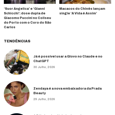
‘Suor Angelica’ e ‘Gianni
Macacos do Chinês lançam
Schicchi’: dose dupla de
single ‘A Vida é Assim’
Giacomo Puccini no Coliseu
do Porto com o Coro do São
Carlos
TENDÊNCIAS
Já é possível usar a Glovo no Claude e no
ChatGPT
30 Julho, 2026
Zendaya é a nova embaixadora da Prada
Beauty
29 Julho, 2026