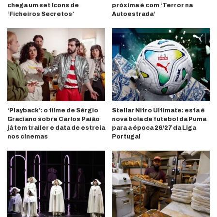
chega um set Icons de
próxima é com ‘Terror na
‘Ficheiros Secretos’
Autoestrada’
‘Playback’: o filme de Sérgio
Stellar Nitro Ultimate: esta é
Graciano sobre Carlos Paião
nova bola de futebol da Puma
já tem trailer e data de estreia
para a época 26/27 da Liga
nos cinemas
Portugal