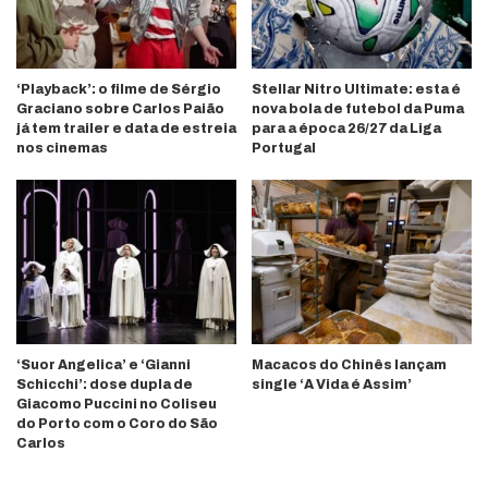
‘Playback’: o filme de Sérgio
Stellar Nitro Ultimate: esta é
Graciano sobre Carlos Paião
nova bola de futebol da Puma
já tem trailer e data de estreia
para a época 26/27 da Liga
nos cinemas
Portugal
‘Suor Angelica’ e ‘Gianni
Macacos do Chinês lançam
Schicchi’: dose dupla de
single ‘A Vida é Assim’
Giacomo Puccini no Coliseu
do Porto com o Coro do São
Carlos