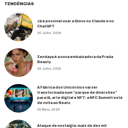
TENDÊNCIAS
Já é possível usar a Glovo no Claude e no
ChatGPT
30 Julho, 2026
Zendaya é a nova embaixadora da Prada
Beauty
29 Julho, 2026
A Fábrica dos Unicórnios vai ser
transformada num “parque de diversões”
para IA, arte digital e NFT: a NFC Summit está
de volta ao Beato
26 Maio, 2026
Ataque de nostalgia: mais de dez mil