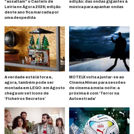
“assaltam” o Castelo de
edição: das ondas gigantes à
Leiria no Ágora 2026; edição
música para apanhar ondas
deste ano fica marcada por
uma despedida
A verdade está lá fora e,
MOTELX volta a juntar-se ao
agora, também pode ser
Cinema Nimas para sessões
montada em LEGO: em Agosto
de cinema à meia-noite: a
chega um set Icons de
próxima é com ‘Terror na
‘Ficheiros Secretos’
Autoestrada’