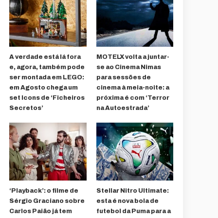
A verdade está lá fora
MOTELX volta a juntar-
e, agora, também pode
se ao Cinema Nimas
ser montada em LEGO:
para sessões de
em Agosto chega um
cinema à meia-noite: a
set Icons de ‘Ficheiros
próxima é com ‘Terror
Secretos’
na Autoestrada’
‘Playback’: o filme de
Stellar Nitro Ultimate:
Sérgio Graciano sobre
esta é nova bola de
Carlos Paião já tem
futebol da Puma para a