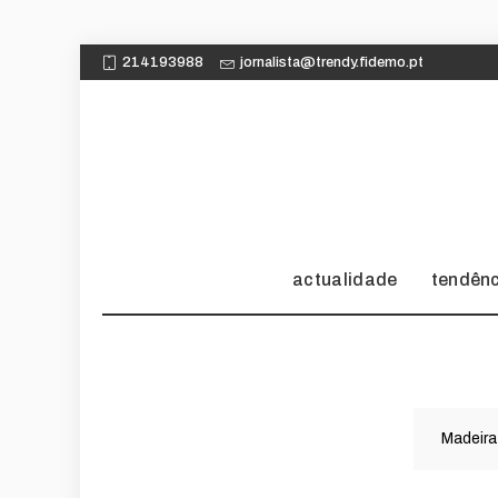
214193988
jornalista@trendy.fidemo.pt
actualidade
tendên