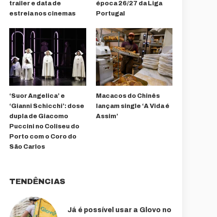
trailer e data de
época 26/27 da Liga
estreia nos cinemas
Portugal
‘Suor Angelica’ e
Macacos do Chinês
‘Gianni Schicchi’: dose
lançam single ‘A Vida é
dupla de Giacomo
Assim’
Puccini no Coliseu do
Porto com o Coro do
São Carlos
TENDÊNCIAS
Já é possível usar a Glovo no