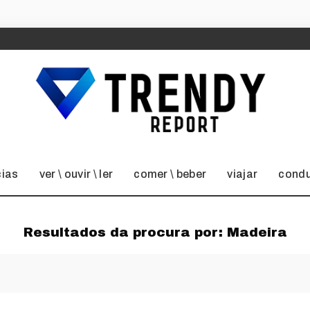
cias
ver \ ouvir \ ler
comer \ beber
viajar
condu
Resultados da procura por:
Madeira