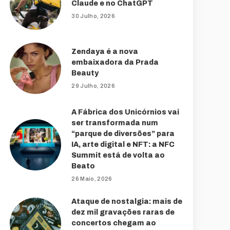
Claude e no ChatGPT
30 Julho, 2026
Zendaya é a nova
embaixadora da Prada
Beauty
29 Julho, 2026
A Fábrica dos Unicórnios vai
ser transformada num
“parque de diversões” para
IA, arte digital e NFT: a NFC
Summit está de volta ao
Beato
26 Maio, 2026
Ataque de nostalgia: mais de
dez mil gravações raras de
concertos chegam ao