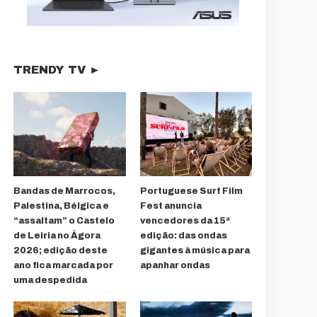
TRENDY TV ►
Bandas de Marrocos,
Portuguese Surf Film
Palestina, Bélgica e
Fest anuncia
“assaltam” o Castelo
vencedores da 15ª
de Leiria no Ágora
edição: das ondas
2026; edição deste
gigantes à música para
ano fica marcada por
apanhar ondas
uma despedida