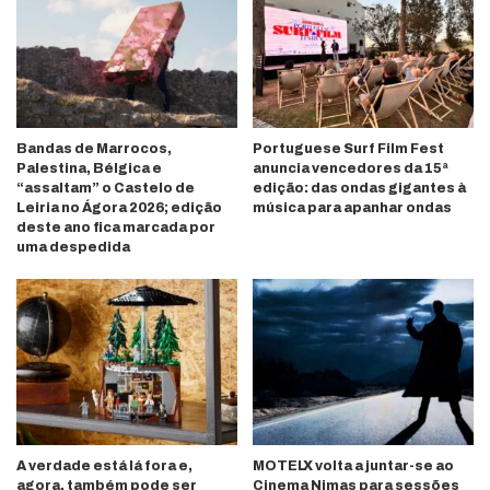
Bandas de Marrocos,
Portuguese Surf Film Fest
Palestina, Bélgica e
anuncia vencedores da 15ª
“assaltam” o Castelo de
edição: das ondas gigantes à
Leiria no Ágora 2026; edição
música para apanhar ondas
deste ano fica marcada por
uma despedida
A verdade está lá fora e,
MOTELX volta a juntar-se ao
agora, também pode ser
Cinema Nimas para sessões