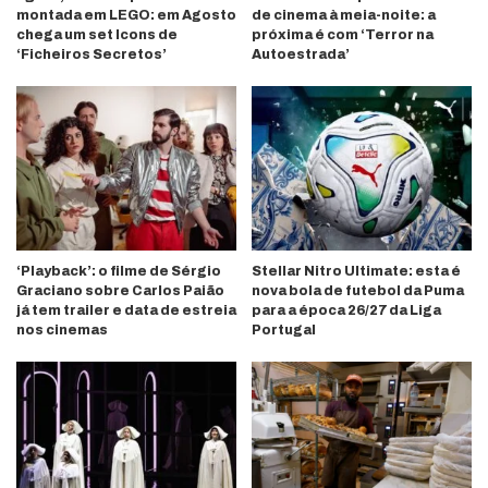
montada em LEGO: em Agosto
de cinema à meia-noite: a
chega um set Icons de
próxima é com ‘Terror na
‘Ficheiros Secretos’
Autoestrada’
‘Playback’: o filme de Sérgio
Stellar Nitro Ultimate: esta é
Graciano sobre Carlos Paião
nova bola de futebol da Puma
já tem trailer e data de estreia
para a época 26/27 da Liga
nos cinemas
Portugal