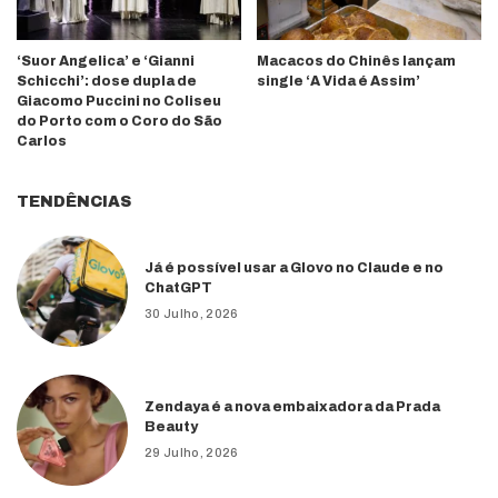
‘Suor Angelica’ e ‘Gianni
Macacos do Chinês lançam
Schicchi’: dose dupla de
single ‘A Vida é Assim’
Giacomo Puccini no Coliseu
do Porto com o Coro do São
Carlos
TENDÊNCIAS
Já é possível usar a Glovo no Claude e no
ChatGPT
30 Julho, 2026
Zendaya é a nova embaixadora da Prada
Beauty
29 Julho, 2026