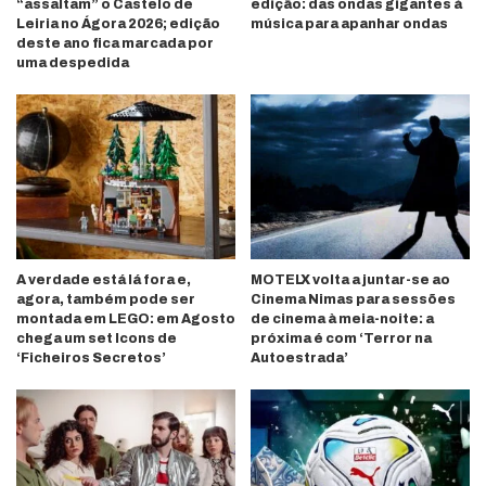
“assaltam” o Castelo de
edição: das ondas gigantes à
Leiria no Ágora 2026; edição
música para apanhar ondas
deste ano fica marcada por
uma despedida
A verdade está lá fora e,
MOTELX volta a juntar-se ao
agora, também pode ser
Cinema Nimas para sessões
montada em LEGO: em Agosto
de cinema à meia-noite: a
chega um set Icons de
próxima é com ‘Terror na
‘Ficheiros Secretos’
Autoestrada’