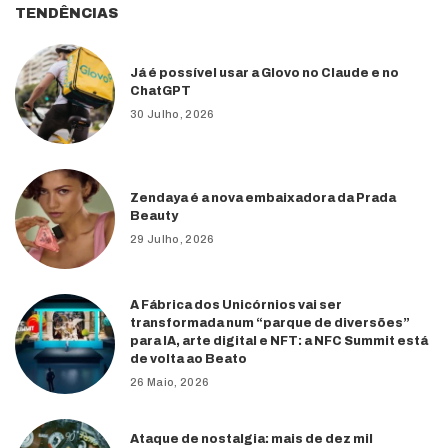
TENDÊNCIAS
Já é possível usar a Glovo no Claude e no
ChatGPT
30 Julho, 2026
Zendaya é a nova embaixadora da Prada
Beauty
29 Julho, 2026
A Fábrica dos Unicórnios vai ser
transformada num “parque de diversões”
para IA, arte digital e NFT: a NFC Summit está
de volta ao Beato
26 Maio, 2026
Ataque de nostalgia: mais de dez mil