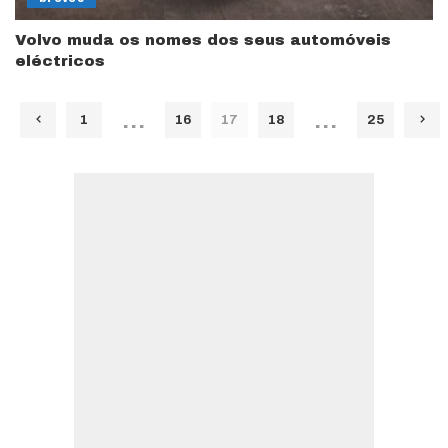
Volvo muda os nomes dos seus automóveis
eléctricos
…
…
1
16
17
18
25