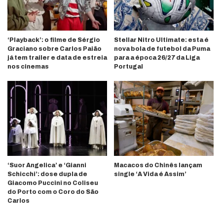
‘Playback’: o filme de Sérgio
Stellar Nitro Ultimate: esta é
Graciano sobre Carlos Paião
nova bola de futebol da Puma
já tem trailer e data de estreia
para a época 26/27 da Liga
nos cinemas
Portugal
‘Suor Angelica’ e ‘Gianni
Macacos do Chinês lançam
Schicchi’: dose dupla de
single ‘A Vida é Assim’
Giacomo Puccini no Coliseu
do Porto com o Coro do São
Carlos