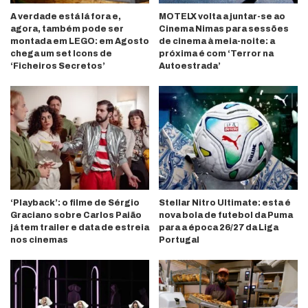
A verdade está lá fora e,
MOTELX volta a juntar-se ao
agora, também pode ser
Cinema Nimas para sessões
montada em LEGO: em Agosto
de cinema à meia-noite: a
chega um set Icons de
próxima é com ‘Terror na
‘Ficheiros Secretos’
Autoestrada’
‘Playback’: o filme de Sérgio
Stellar Nitro Ultimate: esta é
Graciano sobre Carlos Paião
nova bola de futebol da Puma
já tem trailer e data de estreia
para a época 26/27 da Liga
nos cinemas
Portugal