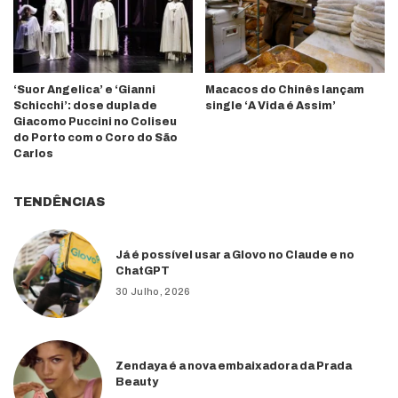
‘Suor Angelica’ e ‘Gianni
Macacos do Chinês lançam
Schicchi’: dose dupla de
single ‘A Vida é Assim’
Giacomo Puccini no Coliseu
do Porto com o Coro do São
Carlos
TENDÊNCIAS
Já é possível usar a Glovo no Claude e no
ChatGPT
30 Julho, 2026
Zendaya é a nova embaixadora da Prada
Beauty