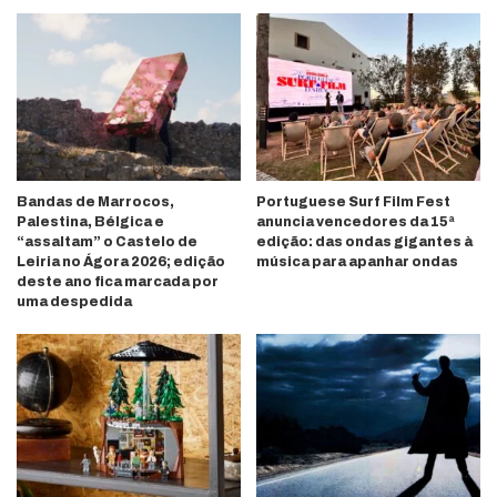
Bandas de Marrocos,
Portuguese Surf Film Fest
Palestina, Bélgica e
anuncia vencedores da 15ª
“assaltam” o Castelo de
edição: das ondas gigantes à
Leiria no Ágora 2026; edição
música para apanhar ondas
deste ano fica marcada por
uma despedida