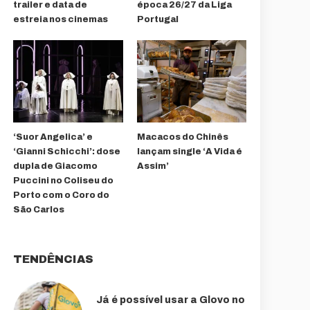
trailer e data de
época 26/27 da Liga
estreia nos cinemas
Portugal
‘Suor Angelica’ e
Macacos do Chinês
‘Gianni Schicchi’: dose
lançam single ‘A Vida é
dupla de Giacomo
Assim’
Puccini no Coliseu do
Porto com o Coro do
São Carlos
TENDÊNCIAS
Já é possível usar a Glovo no