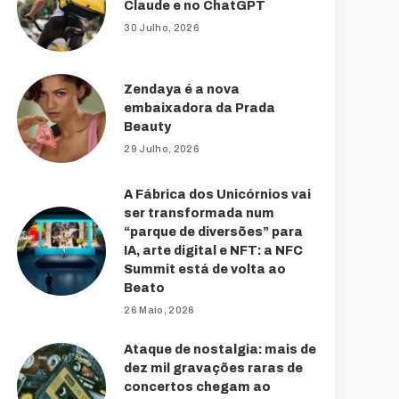
Claude e no ChatGPT
30 Julho, 2026
Zendaya é a nova
embaixadora da Prada
Beauty
29 Julho, 2026
A Fábrica dos Unicórnios vai
ser transformada num
“parque de diversões” para
IA, arte digital e NFT: a NFC
Summit está de volta ao
Beato
26 Maio, 2026
Ataque de nostalgia: mais de
dez mil gravações raras de
concertos chegam ao