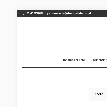
214193988
jornalista@trendy.fidemo.pt
actualidade
tendên