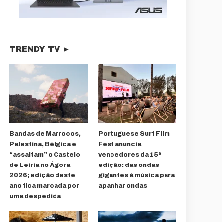
TRENDY TV ►
Bandas de Marrocos,
Portuguese Surf Film
Palestina, Bélgica e
Fest anuncia
“assaltam” o Castelo
vencedores da 15ª
de Leiria no Ágora
edição: das ondas
2026; edição deste
gigantes à música para
ano fica marcada por
apanhar ondas
uma despedida