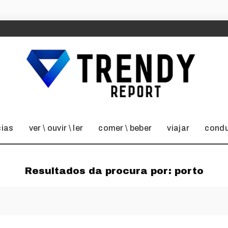
cias
ver \ ouvir \ ler
comer \ beber
viajar
condu
Resultados da procura por:
porto