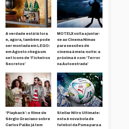
A verdade está lá fora
MOTELX volta a juntar-
e, agora, também pode
se ao Cinema Nimas
ser montada em LEGO:
para sessões de
em Agosto chega um
cinema à meia-noite: a
set Icons de ‘Ficheiros
próxima é com ‘Terror
Secretos’
na Autoestrada’
‘Playback’: o filme de
Stellar Nitro Ultimate:
Sérgio Graciano sobre
esta é nova bola de
Carlos Paião já tem
futebol da Puma para a