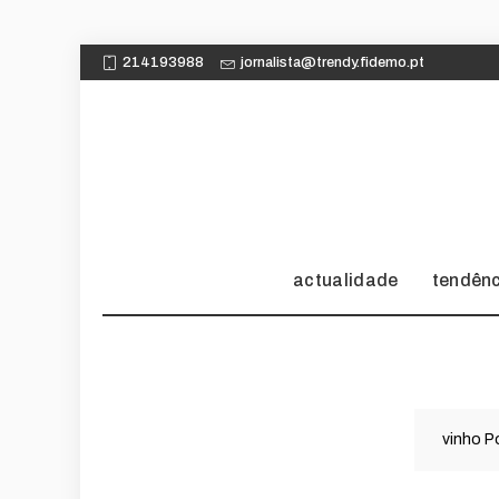
214193988
jornalista@trendy.fidemo.pt
actualidade
tendên