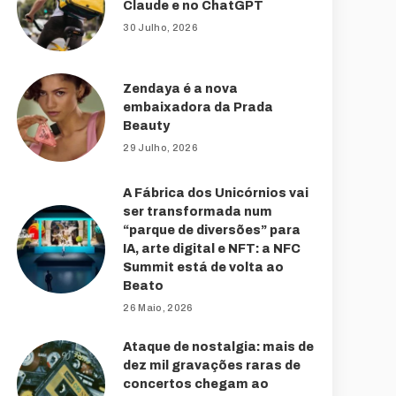
Claude e no ChatGPT
30 Julho, 2026
Zendaya é a nova
embaixadora da Prada
Beauty
29 Julho, 2026
A Fábrica dos Unicórnios vai
ser transformada num
“parque de diversões” para
IA, arte digital e NFT: a NFC
Summit está de volta ao
Beato
26 Maio, 2026
Ataque de nostalgia: mais de
dez mil gravações raras de
concertos chegam ao