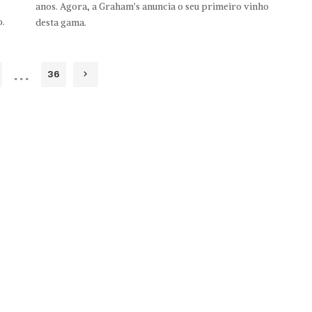
anos. Agora, a Graham's anuncia o seu primeiro vinho
o.
desta gama.
…
36