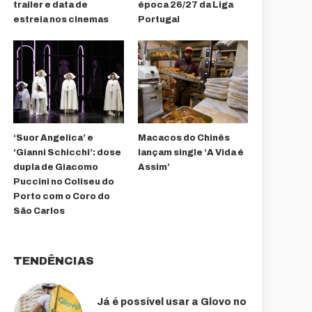
trailer e data de
época 26/27 da Liga
estreia nos cinemas
Portugal
‘Suor Angelica’ e
Macacos do Chinês
‘Gianni Schicchi’: dose
lançam single ‘A Vida é
dupla de Giacomo
Assim’
Puccini no Coliseu do
Porto com o Coro do
São Carlos
TENDÊNCIAS
Já é possível usar a Glovo no