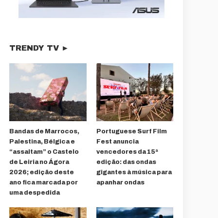
TRENDY TV ►
Bandas de Marrocos,
Portuguese Surf Film
Palestina, Bélgica e
Fest anuncia
“assaltam” o Castelo
vencedores da 15ª
de Leiria no Ágora
edição: das ondas
2026; edição deste
gigantes à música para
ano fica marcada por
apanhar ondas
uma despedida