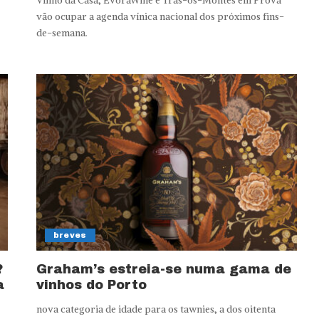
Vinho da Casa, ÉvoraWine e Trás-os-Montes em Prova
vão ocupar a agenda vínica nacional dos próximos fins-
de-semana.
breves
?
Graham’s estreia-se numa gama de
a
vinhos do Porto
nova categoria de idade para os tawnies, a dos oitenta