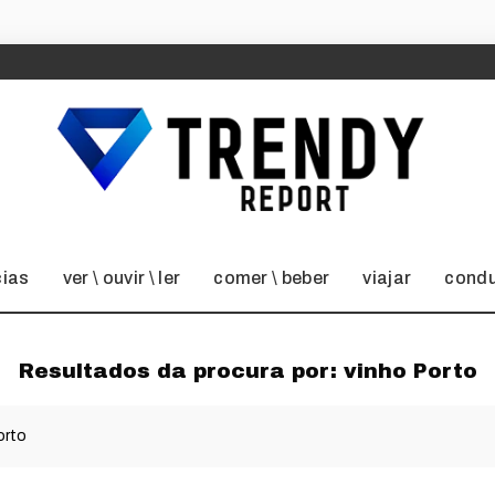
cias
ver \ ouvir \ ler
comer \ beber
viajar
condu
Resultados da procura por:
vinho Porto