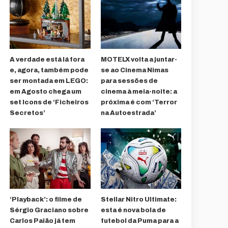
A verdade está lá fora
MOTELX volta a juntar-
e, agora, também pode
se ao Cinema Nimas
ser montada em LEGO:
para sessões de
em Agosto chega um
cinema à meia-noite: a
set Icons de ‘Ficheiros
próxima é com ‘Terror
Secretos’
na Autoestrada’
‘Playback’: o filme de
Stellar Nitro Ultimate:
Sérgio Graciano sobre
esta é nova bola de
Carlos Paião já tem
futebol da Puma para a