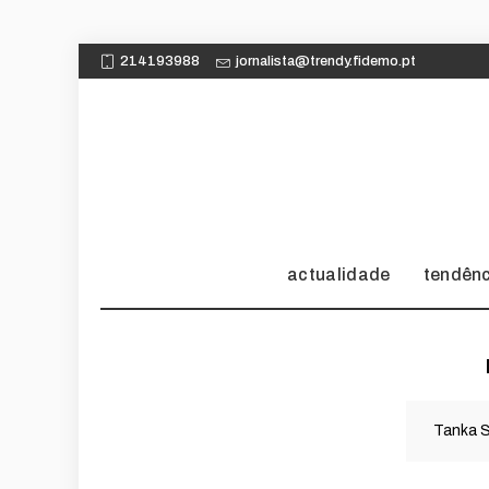
214193988
jornalista@trendy.fidemo.pt
actualidade
tendên