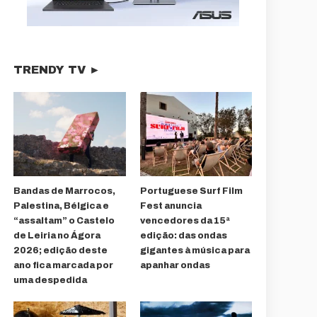
TRENDY TV ►
Bandas de Marrocos,
Portuguese Surf Film
Palestina, Bélgica e
Fest anuncia
“assaltam” o Castelo
vencedores da 15ª
de Leiria no Ágora
edição: das ondas
2026; edição deste
gigantes à música para
ano fica marcada por
apanhar ondas
uma despedida