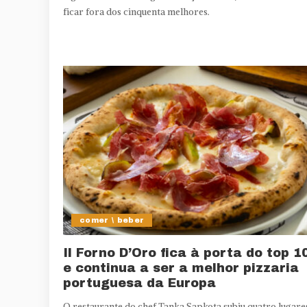
ficar fora dos cinquenta melhores.
comer \ beber
Il Forno D’Oro fica à porta do top 1
e continua a ser a melhor pizzaria
portuguesa da Europa
O restaurante do chef Tanka Sapkota subiu quatro lugare