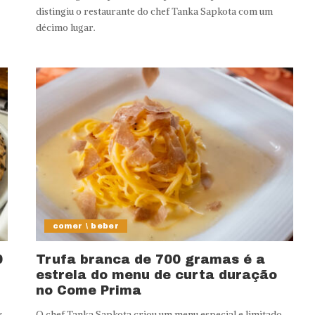
distingiu o restaurante do chef Tanka Sapkota com um
décimo lugar.
comer \ beber
0
Trufa branca de 700 gramas é a
estrela do menu de curta duração
no Come Prima
s
O chef Tanka Sapkota criou um menu especial e limitado