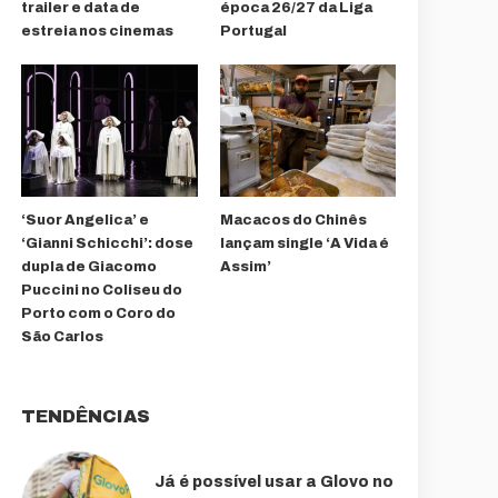
trailer e data de
época 26/27 da Liga
estreia nos cinemas
Portugal
‘Suor Angelica’ e
Macacos do Chinês
‘Gianni Schicchi’: dose
lançam single ‘A Vida é
dupla de Giacomo
Assim’
Puccini no Coliseu do
Porto com o Coro do
São Carlos
TENDÊNCIAS
Já é possível usar a Glovo no