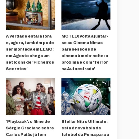
A verdade está lá fora
MOTELX volta a juntar-
e, agora, também pode
se ao Cinema Nimas
ser montada em LEGO:
para sessões de
em Agosto chega um
cinema à meia-noite: a
set Icons de ‘Ficheiros
próxima é com ‘Terror
Secretos’
na Autoestrada’
‘Playback’: o filme de
Stellar Nitro Ultimate:
Sérgio Graciano sobre
esta é nova bola de
Carlos Paião já tem
futebol da Puma para a