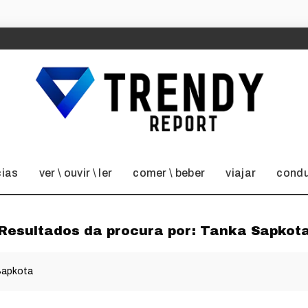
cias
ver \ ouvir \ ler
comer \ beber
viajar
condu
Resultados da procura por:
Tanka Sapkot