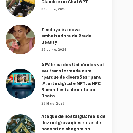
Claude e no ChatGPT
30 Julho, 2026
Zendaya é a nova
embaixadora da Prada
Beauty
29 Julho, 2026
A Fábrica dos Unicórnios vai
ser transformada num
“parque de diversões” para
IA, arte digital e NFT: a NFC
Summit está de volta ao
Beato
26 Maio, 2026
Ataque de nostalgia: mais de
dez mil gravações raras de
concertos chegam ao