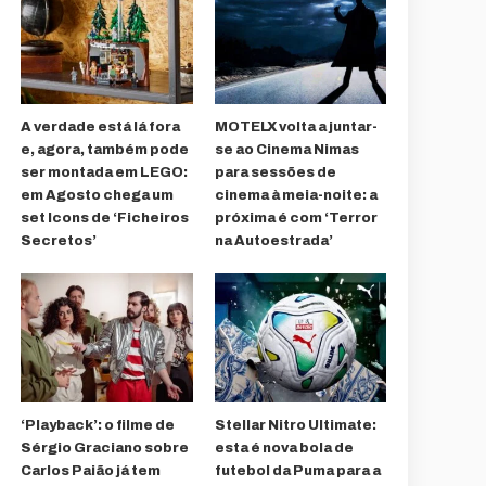
A verdade está lá fora
MOTELX volta a juntar-
e, agora, também pode
se ao Cinema Nimas
ser montada em LEGO:
para sessões de
em Agosto chega um
cinema à meia-noite: a
set Icons de ‘Ficheiros
próxima é com ‘Terror
Secretos’
na Autoestrada’
‘Playback’: o filme de
Stellar Nitro Ultimate:
Sérgio Graciano sobre
esta é nova bola de
Carlos Paião já tem
futebol da Puma para a