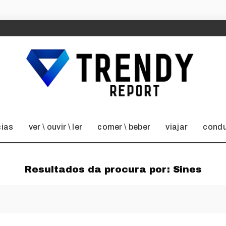
cias
ver \ ouvir \ ler
comer \ beber
viajar
condu
Resultados da procura por:
Sines