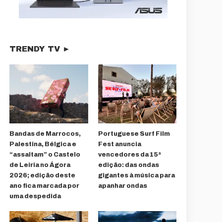
TRENDY TV ►
Bandas de Marrocos,
Portuguese Surf Film
Palestina, Bélgica e
Fest anuncia
“assaltam” o Castelo
vencedores da 15ª
de Leiria no Ágora
edição: das ondas
2026; edição deste
gigantes à música para
ano fica marcada por
apanhar ondas
uma despedida