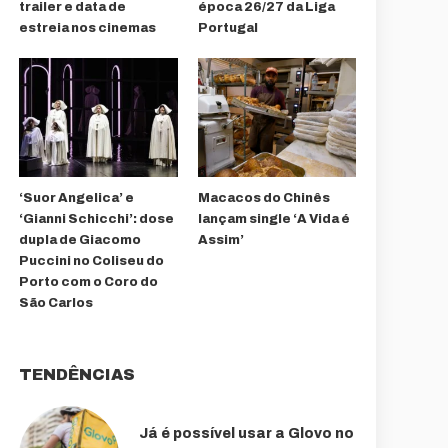
trailer e data de
época 26/27 da Liga
estreia nos cinemas
Portugal
‘Suor Angelica’ e
Macacos do Chinês
‘Gianni Schicchi’: dose
lançam single ‘A Vida é
dupla de Giacomo
Assim’
Puccini no Coliseu do
Porto com o Coro do
São Carlos
TENDÊNCIAS
Já é possível usar a Glovo no