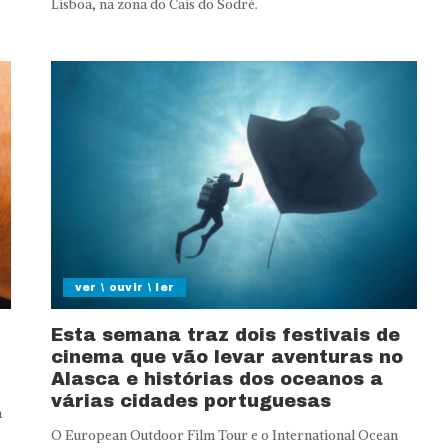
Lisboa, na zona do Cais do Sodré.
ver \ ouvir \ ler
Esta semana traz dois festivais de
cinema que vão levar aventuras no
Alasca e histórias dos oceanos a
várias cidades portuguesas
a
O European Outdoor Film Tour e o International Ocean