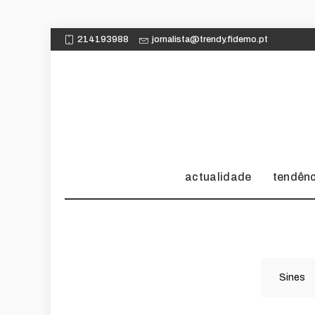
214193988
jornalista@trendy.fidemo.pt
actualidade
tendên