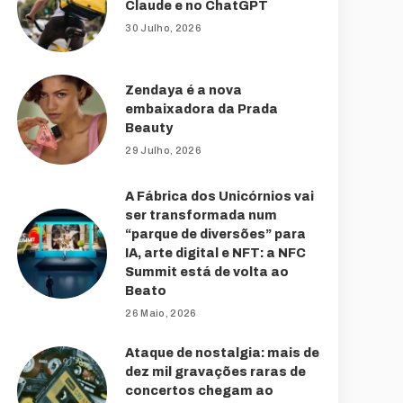
Claude e no ChatGPT
30 Julho, 2026
Zendaya é a nova
embaixadora da Prada
Beauty
29 Julho, 2026
A Fábrica dos Unicórnios vai
ser transformada num
“parque de diversões” para
IA, arte digital e NFT: a NFC
Summit está de volta ao
Beato
26 Maio, 2026
Ataque de nostalgia: mais de
dez mil gravações raras de
concertos chegam ao