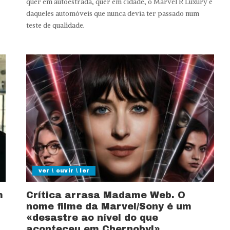
quer em autoestrada, quer em cidade, o Marvel R Luxury é
daqueles automóveis que nunca devia ter passado num
teste de qualidade.
ver \ ouvir \ ler
m
Crítica arrasa Madame Web. O
nome filme da Marvel/Sony é um
«desastre ao nível do que
aconteceu em Chernobyl»