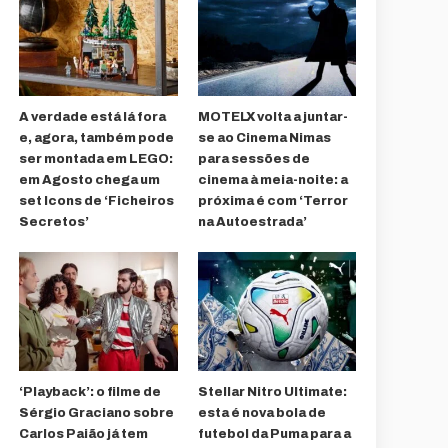
A verdade está lá fora
MOTELX volta a juntar-
e, agora, também pode
se ao Cinema Nimas
ser montada em LEGO:
para sessões de
em Agosto chega um
cinema à meia-noite: a
set Icons de ‘Ficheiros
próxima é com ‘Terror
Secretos’
na Autoestrada’
‘Playback’: o filme de
Stellar Nitro Ultimate:
Sérgio Graciano sobre
esta é nova bola de
Carlos Paião já tem
futebol da Puma para a