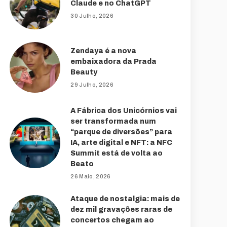
Claude e no ChatGPT
30 Julho, 2026
Zendaya é a nova
embaixadora da Prada
Beauty
29 Julho, 2026
A Fábrica dos Unicórnios vai
ser transformada num
“parque de diversões” para
IA, arte digital e NFT: a NFC
Summit está de volta ao
Beato
26 Maio, 2026
Ataque de nostalgia: mais de
dez mil gravações raras de
concertos chegam ao