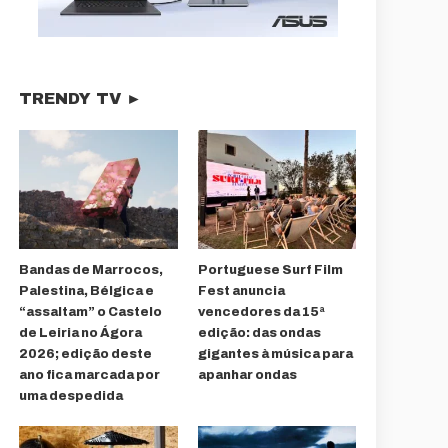
TRENDY TV ►
Bandas de Marrocos,
Portuguese Surf Film
Palestina, Bélgica e
Fest anuncia
“assaltam” o Castelo
vencedores da 15ª
de Leiria no Ágora
edição: das ondas
2026; edição deste
gigantes à música para
ano fica marcada por
apanhar ondas
uma despedida