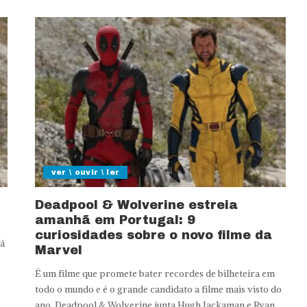
ver \ ouvir \ ler
Deadpool & Wolverine estreia
amanhã em Portugal: 9
curiosidades sobre o novo filme da
já
Marvel
É um filme que promete bater recordes de bilheteira em
todo o mundo e é o grande candidato a filme mais visto do
ano. Deadpool & Wolverine junta Hugh Jackaman e Ryan