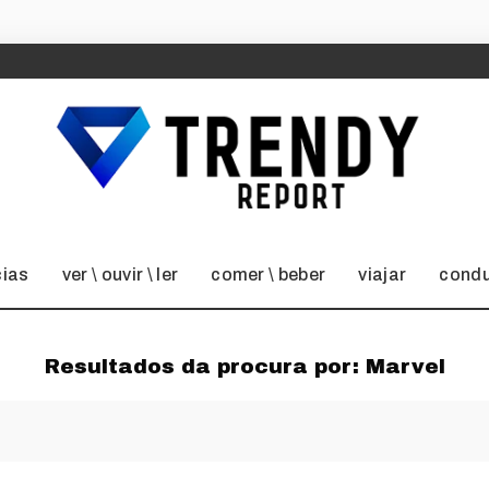
cias
ver \ ouvir \ ler
comer \ beber
viajar
condu
Resultados da procura por:
Marvel