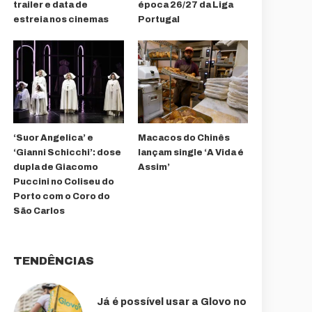
trailer e data de
época 26/27 da Liga
estreia nos cinemas
Portugal
‘Suor Angelica’ e
Macacos do Chinês
‘Gianni Schicchi’: dose
lançam single ‘A Vida é
dupla de Giacomo
Assim’
Puccini no Coliseu do
Porto com o Coro do
São Carlos
TENDÊNCIAS
Já é possível usar a Glovo no