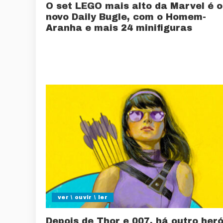
O set LEGO mais alto da Marvel é o
novo Daily Bugle, com o Homem-
Aranha e mais 24 minifiguras
ver \ ouvir \ ler
Depois de Thor e 007, há outro heró