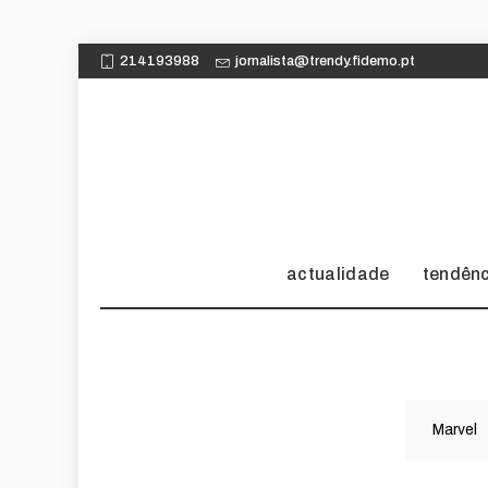
214193988
jornalista@trendy.fidemo.pt
actualidade
tendên